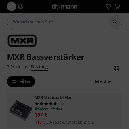
Suche 
MXR Bassverstärker
Beratung
3
Produkte
·
Filter
Beliebtheit
MXR
M80 Bass DI Plus
140
Sofort lieferbar
197
€
-10%
30-Tage-Bestpreis
:
219
€