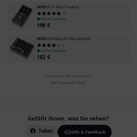
MXR
M 81 Bass Preamp
72
Sofort lieferbar
198
€
MXR
M80 Bass DI Plus B-Stock
1
Sofort lieferbar
182
€
Kostenloser Versand ab 29 €
Alle Preise inkl. MwSt.
Gefällt Ihnen, was Sie sehen?
Teilen
Hilfe & Feedback