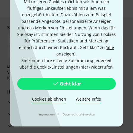
Mit unseren Cookies möchten wir Ihnen ein
* Pflichtfeld
fluffiges Einkaufserlebnis mit allem was
dazugehört bieten. Dazu zählen zum Beispiel
passende Angebote, personalisierte Anzeigen
Sicher einkaufen & bezahlen
und das Merken von Einstellungen. Wenn das für
Sie okay ist, stimmen Sie der Nutzung von Cookies
für Präferenzen, Statistiken und Marketing
einfach durch einen Klick auf „Geht klar“ zu (
alle
anzeigen
).
Sie können Ihre erteilte Zustimmung jederzeit
Bezahlen Sie vertraulich und sicher per Nachnahme,
über die Cookie-Einstellungen (
hier
) widerrufen.
Vorkasse, PayPal, Amazon Pay,
Klarna Sofort bezahlen
,
Klarna Ratenzahlung
oder Kreditkarte.
Geht klar
Ihre Vorteile
Cookies ablehnen
Weitere Infos
3 Jahre Thomann Garantie
30 Tage Money-Back-Garantie
·
Impressum
Datenschutzhinweise
Reparaturservice