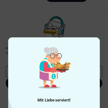
Thomann Newsletter
Abonniere den Thomann Newsletter und gewinne mit
etwas Glück einen von
50 Gutscheinen
über jeweils
50€
!
Inspirierende Beiträge
Deals
Thomann Insights
E-Mail-Adresse
*
Jetzt anmelden
Mit Klick auf „Jetzt anmelden“ stimmen Sie dem Erhalt von E-Mail-
Werbung und einer Messung des E-Mail-Nutzungsverhaltens zu. Die
Mit Liebe serviert!
Abmeldung ist jederzeit möglich. Weitere Informationen finden Sie in
unseren
Datenschutzhinweisen
.