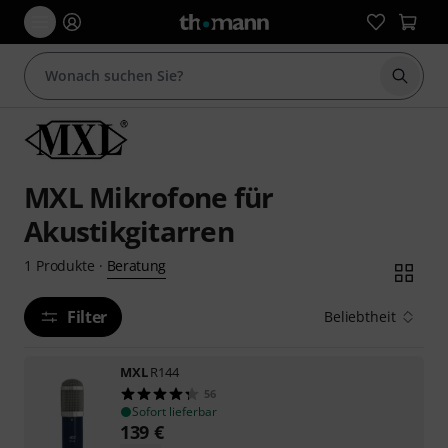
Suche 
MXL Mikrofone für
Akustikgitarren
Beratung
1
Produkte
·
Filter
Beliebtheit
MXL
R144
56
Sofort lieferbar
139
€