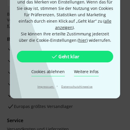
und das Merken von Einstellungen. Wenn das für
Sie okay ist, stimmen Sie der Nutzung von Cookies
Bezahlen Sie vertraulich und sicher per Nachnahme,
für Präferenzen, Statistiken und Marketing
Vorkasse, PayPal, Amazon Pay,
Klarna Sofort bezahlen
,
einfach durch einen Klick auf „Geht klar“ zu (
alle
Klarna Ratenzahlung
oder Kreditkarte.
anzeigen
).
Sie können Ihre erteilte Zustimmung jederzeit
Ihre Vorteile
über die Cookie-Einstellungen (
hier
) widerrufen.
3 Jahre Thomann Garantie
Geht klar
30 Tage Money-Back-Garantie
Reparaturservice
Cookies ablehnen
Weitere Infos
Beratung durch Fachexperten
·
Impressum
Datenschutzhinweise
Zufriedenheitsgarantie
Europas größtes Versandlager
Service
Versandkosten und Lieferzeiten