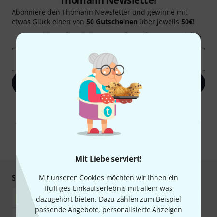
Thomann Newsletter
Abonniere den Thomann Newsletter und gewinne mit
etwas Glück einen von
50 Gutscheinen
über jeweils
50€
!
Inspirierende Beiträge
Deals
Thomann Insights
E-Mail-Adresse
*
Jetzt anmelden
Mit Klick auf „Jetzt anmelden“ stimmen Sie dem Erhalt von E-Mail-
Werbung und einer Messung des E-Mail-Nutzungsverhaltens zu. Die
Abmeldung ist jederzeit möglich. Weitere Informationen finden Sie in
unseren
Datenschutzhinweisen
.
* Pflichtfeld
Mit Liebe serviert!
Sicher einkaufen & bezahlen
Mit unseren Cookies möchten wir Ihnen ein
fluffiges Einkaufserlebnis mit allem was
dazugehört bieten. Dazu zählen zum Beispiel
passende Angebote, personalisierte Anzeigen