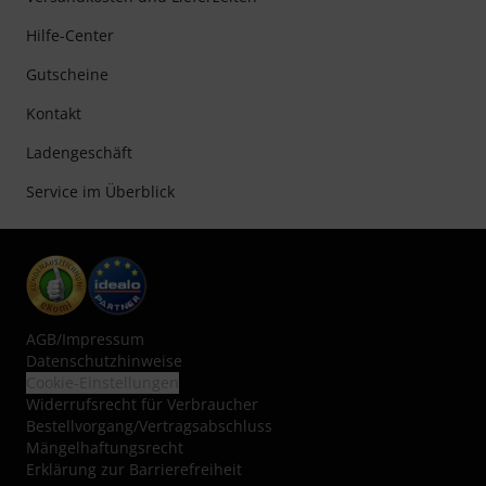
Hilfe-Center
Gutscheine
Kontakt
Ladengeschäft
Service im Überblick
AGB
/
Impressum
Datenschutzhinweise
Cookie-Einstellungen
Widerrufsrecht für Verbraucher
Bestellvorgang/Vertragsabschluss
Mängelhaftungsrecht
Erklärung zur Barrierefreiheit