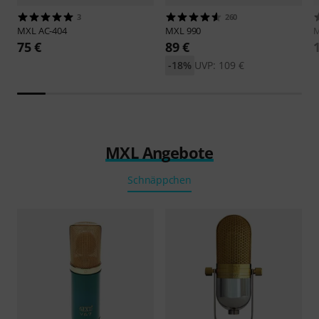
3
260
MXL
AC-404
MXL
990
75 €
89 €
-18%
UVP: 109 €
MXL Angebote
Schnäppchen