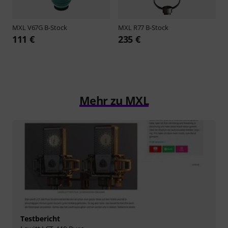
MXL
V67G B-Stock
MXL
R77 B-Stock
111 €
235 €
Mehr zu MXL
Testbericht