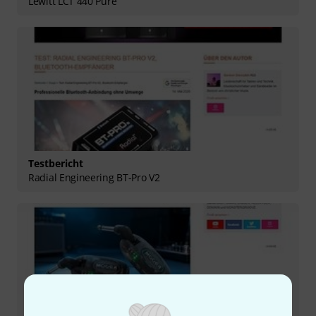
Lewitt LCT 440 Pure
Testbericht
Radial Engineering BT-Pro V2