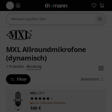
Suche 
MXL Allroundmikrofone
(dynamisch)
Beratung
1
Produkte
·
Filter
Beliebtheit
MXL
CR77
5
In 4–5 Wochen lieferbar
169
€