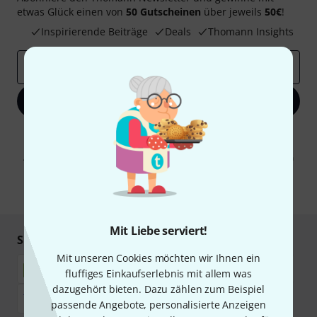
etwas Glück einen von
50 Gutscheinen
über jeweils
50€
!
Inspirierende Beiträge
Deals
Thomann Insights
E-Mail-Adresse
*
Jetzt anmelden
Mit Klick auf „Jetzt anmelden“ stimmen Sie dem Erhalt von E-Mail-
Werbung und einer Messung des E-Mail-Nutzungsverhaltens zu. Die
Abmeldung ist jederzeit möglich. Weitere Informationen finden Sie in
unseren
Datenschutzhinweisen
.
* Pflichtfeld
Mit Liebe serviert!
Sicher einkaufen & bezahlen
Mit unseren Cookies möchten wir Ihnen ein
fluffiges Einkaufserlebnis mit allem was
dazugehört bieten. Dazu zählen zum Beispiel
passende Angebote, personalisierte Anzeigen