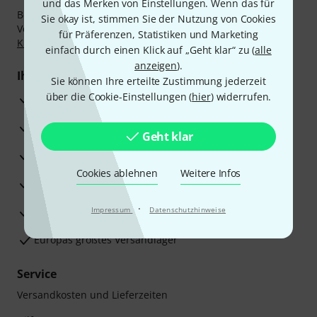
und das Merken von Einstellungen. Wenn das für
Bezahlen Sie vertraulich und sicher per Nachnahme,
Sie okay ist, stimmen Sie der Nutzung von Cookies
Vorkasse, PayPal, Amazon Pay,
Klarna Sofort bezahlen
,
für Präferenzen, Statistiken und Marketing
Klarna Ratenzahlung
oder Kreditkarte.
einfach durch einen Klick auf „Geht klar“ zu (
alle
anzeigen
).
Ihre Vorteile
Sie können Ihre erteilte Zustimmung jederzeit
über die Cookie-Einstellungen (
hier
) widerrufen.
3 Jahre Thomann Garantie
30 Tage Money-Back-Garantie
Geht klar
Reparaturservice
Cookies ablehnen
Weitere Infos
Beratung durch Fachexperten
·
Zufriedenheitsgarantie
Impressum
Datenschutzhinweise
Europas größtes Versandlager
Service
Versandkosten und Lieferzeiten