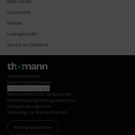
Hilfe-Center
Gutscheine
Kontakt
Ladengeschäft
Service im Überblick
AGB
/
Impressum
Datenschutzhinweise
Cookie-Einstellungen
Widerrufsrecht für Verbraucher
Bestellvorgang/Vertragsabschluss
Mängelhaftungsrecht
Erklärung zur Barrierefreiheit
Vertrag widerrufen