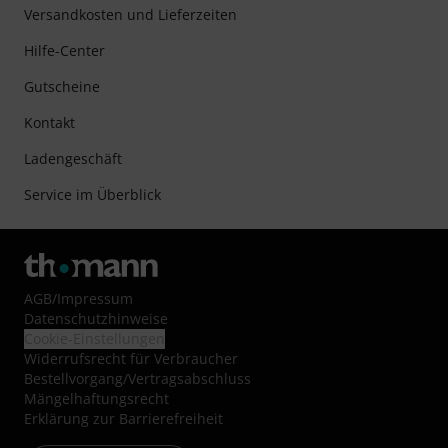
Versandkosten und Lieferzeiten
Hilfe-Center
Gutscheine
Kontakt
Ladengeschäft
Service im Überblick
AGB
/
Impressum
Datenschutzhinweise
Cookie-Einstellungen
Widerrufsrecht für Verbraucher
Bestellvorgang/Vertragsabschluss
Mängelhaftungsrecht
Erklärung zur Barrierefreiheit