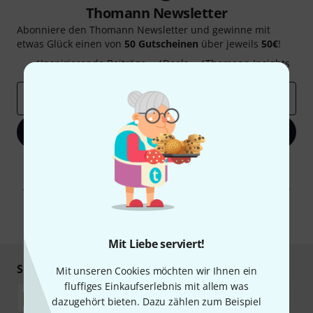
Thomann Newsletter
Abonniere den Thomann Newsletter und gewinne mit
etwas Glück einen von
50 Gutscheinen
über jeweils
50€
!
Inspirierende Beiträge
Deals
Thomann Insights
E-Mail-Adresse
*
Jetzt anmelden
Mit Klick auf „Jetzt anmelden“ stimmen Sie dem Erhalt von E-Mail-
Werbung und einer Messung des E-Mail-Nutzungsverhaltens zu. Die
Abmeldung ist jederzeit möglich. Weitere Informationen finden Sie in
unseren
Datenschutzhinweisen
.
* Pflichtfeld
Mit Liebe serviert!
Sicher einkaufen & bezahlen
Mit unseren Cookies möchten wir Ihnen ein
fluffiges Einkaufserlebnis mit allem was
dazugehört bieten. Dazu zählen zum Beispiel