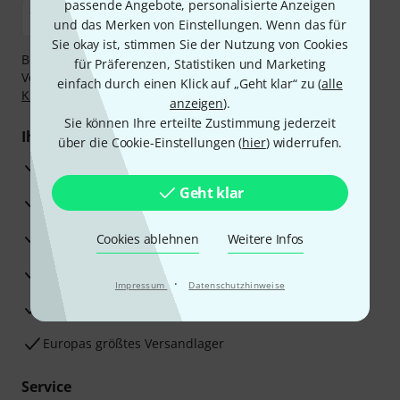
passende Angebote, personalisierte Anzeigen
und das Merken von Einstellungen. Wenn das für
Sie okay ist, stimmen Sie der Nutzung von Cookies
Bezahlen Sie vertraulich und sicher per Nachnahme,
für Präferenzen, Statistiken und Marketing
Vorkasse, PayPal, Amazon Pay,
Klarna Sofort bezahlen
,
einfach durch einen Klick auf „Geht klar“ zu (
alle
Klarna Ratenzahlung
oder Kreditkarte.
anzeigen
).
Sie können Ihre erteilte Zustimmung jederzeit
Ihre Vorteile
über die Cookie-Einstellungen (
hier
) widerrufen.
3 Jahre Thomann Garantie
Geht klar
30 Tage Money-Back-Garantie
Reparaturservice
Cookies ablehnen
Weitere Infos
Beratung durch Fachexperten
·
Impressum
Datenschutzhinweise
Zufriedenheitsgarantie
Europas größtes Versandlager
Service