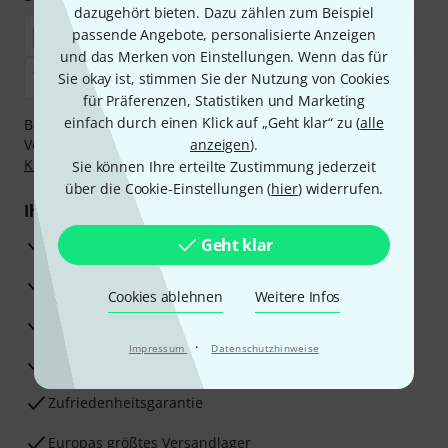
dazugehört bieten. Dazu zählen zum Beispiel
passende Angebote, personalisierte Anzeigen
und das Merken von Einstellungen. Wenn das für
Sie okay ist, stimmen Sie der Nutzung von Cookies
für Präferenzen, Statistiken und Marketing
einfach durch einen Klick auf „Geht klar“ zu (
alle
Bezahlen Sie vertraulich und sicher per Nachnahme,
Vorkasse, PayPal, Amazon Pay,
anzeigen
Klarna Sofort bezahlen
).
,
Klarna Ratenzahlung
oder Kreditkarte.
Sie können Ihre erteilte Zustimmung jederzeit
über die Cookie-Einstellungen (
hier
) widerrufen.
Ihre Vorteile
3 Jahre Thomann Garantie
Geht klar
30 Tage Money-Back-Garantie
Cookies ablehnen
Weitere Infos
Reparaturservice
·
Impressum
Datenschutzhinweise
Beratung durch Fachexperten
Zufriedenheitsgarantie
Europas größtes Versandlager