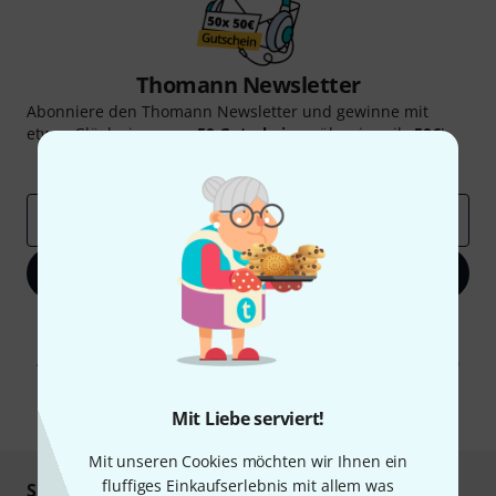
Thomann Newsletter
Abonniere den Thomann Newsletter und gewinne mit
etwas Glück einen von
50 Gutscheinen
über jeweils
50€
!
Inspirierende Beiträge
Deals
Thomann Insights
E-Mail-Adresse
*
Jetzt anmelden
Mit Klick auf „Jetzt anmelden“ stimmen Sie dem Erhalt von E-Mail-
Werbung und einer Messung des E-Mail-Nutzungsverhaltens zu. Die
Abmeldung ist jederzeit möglich. Weitere Informationen finden Sie in
unseren
Datenschutzhinweisen
.
* Pflichtfeld
Mit Liebe serviert!
Mit unseren Cookies möchten wir Ihnen ein
fluffiges Einkaufserlebnis mit allem was
Sicher einkaufen & bezahlen