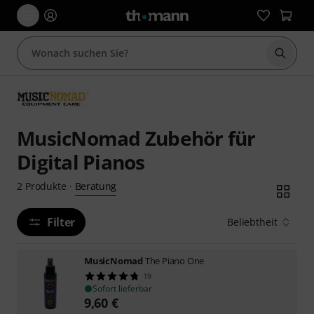
Suche 
MusicNomad Zubehör für
Digital Pianos
Beratung
2
Produkte
·
Filter
Beliebtheit
MusicNomad
The Piano One
19
Sofort lieferbar
9,60
€