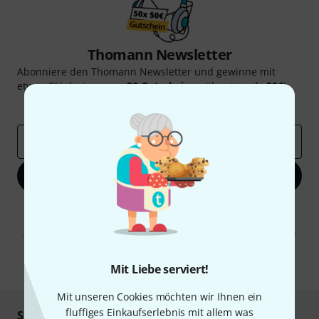
Thomann Newsletter
Abonniere den Thomann Newsletter und gewinne mit
etwas Glück einen von
50 Gutscheinen
über jeweils
50€
!
Inspirierende Beiträge
Deals
Thomann Insights
E-Mail-Adresse
*
Jetzt anmelden
Mit Klick auf „Jetzt anmelden“ stimmen Sie dem Erhalt von E-Mail-
Werbung und einer Messung des E-Mail-Nutzungsverhaltens zu. Die
Abmeldung ist jederzeit möglich. Weitere Informationen finden Sie in
unseren
Datenschutzhinweisen
.
* Pflichtfeld
Mit Liebe serviert!
Mit unseren Cookies möchten wir Ihnen ein
fluffiges Einkaufserlebnis mit allem was
Sicher einkaufen & bezahlen