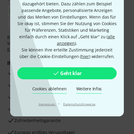
dazugehört bieten. Dazu zählen zum Beispiel
passende Angebote, personalisierte Anzeigen
und das Merken von Einstellungen. Wenn das für
Sie okay ist, stimmen Sie der Nutzung von Cookies
für Präferenzen, Statistiken und Marketing
einfach durch einen Klick auf „Geht klar“ zu (
alle
Bezahlen Sie vertraulich und sicher per Nachnahme,
Vorkasse, PayPal, Amazon Pay,
anzeigen
Klarna Sofort bezahlen
).
,
Klarna Ratenzahlung
oder Kreditkarte.
Sie können Ihre erteilte Zustimmung jederzeit
über die Cookie-Einstellungen (
hier
) widerrufen.
Ihre Vorteile
3 Jahre Thomann Garantie
Geht klar
30 Tage Money-Back-Garantie
Cookies ablehnen
Weitere Infos
Reparaturservice
·
Impressum
Datenschutzhinweise
Beratung durch Fachexperten
Zufriedenheitsgarantie
Europas größtes Versandlager