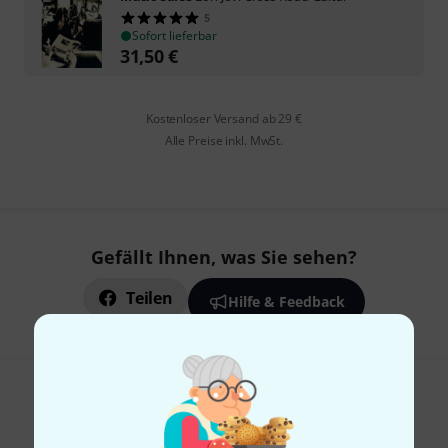
5
Sofort lieferbar
31,50
€
Kostenloser Versand ab 29 €
Alle Preise inkl. MwSt.
Gefällt Ihnen, was Sie sehen?
Teilen
Hilfe & Feedback