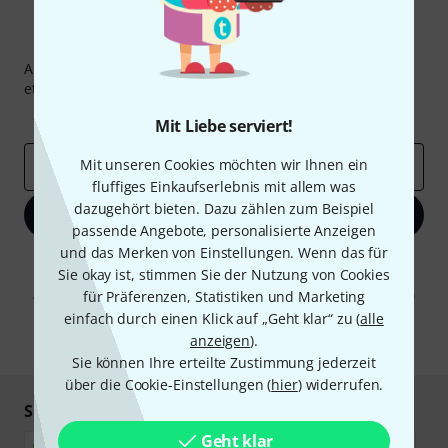
Thomann Newsletter
Abonniere den Thomann Newsletter und gewinne mit
etwas Glück einen von
50 Gutscheinen
über jeweils
50€
!
Inspirierende Beiträge
Deals
Thomann Insights
Mit Liebe serviert!
Mit unseren Cookies möchten wir Ihnen ein
E-Mail-Adresse
*
fluffiges Einkaufserlebnis mit allem was
dazugehört bieten. Dazu zählen zum Beispiel
Jetzt anmelden
passende Angebote, personalisierte Anzeigen
und das Merken von Einstellungen. Wenn das für
Mit Klick auf „Jetzt anmelden“ stimmen Sie dem Erhalt von E-Mail-
Sie okay ist, stimmen Sie der Nutzung von Cookies
Werbung und einer Messung des E-Mail-Nutzungsverhaltens zu. Die
Abmeldung ist jederzeit möglich. Weitere Informationen finden Sie in
für Präferenzen, Statistiken und Marketing
unseren
Datenschutzhinweisen
.
einfach durch einen Klick auf „Geht klar“ zu (
alle
anzeigen
).
* Pflichtfeld
Sie können Ihre erteilte Zustimmung jederzeit
über die Cookie-Einstellungen (
hier
) widerrufen.
Sicher einkaufen & bezahlen
Geht klar