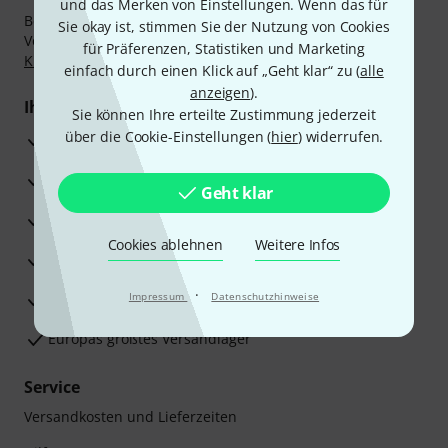
und das Merken von Einstellungen. Wenn das für
Bezahlen Sie vertraulich und sicher per Nachnahme,
Sie okay ist, stimmen Sie der Nutzung von Cookies
Vorkasse, PayPal, Amazon Pay,
Klarna Sofort bezahlen
,
für Präferenzen, Statistiken und Marketing
Klarna Ratenzahlung
oder Kreditkarte.
einfach durch einen Klick auf „Geht klar“ zu (
alle
anzeigen
).
Ihre Vorteile
Sie können Ihre erteilte Zustimmung jederzeit
über die Cookie-Einstellungen (
hier
) widerrufen.
3 Jahre Thomann Garantie
30 Tage Money-Back-Garantie
Geht klar
Reparaturservice
Cookies ablehnen
Weitere Infos
Beratung durch Fachexperten
·
Zufriedenheitsgarantie
Impressum
Datenschutzhinweise
Europas größtes Versandlager
Service
Versandkosten und Lieferzeiten