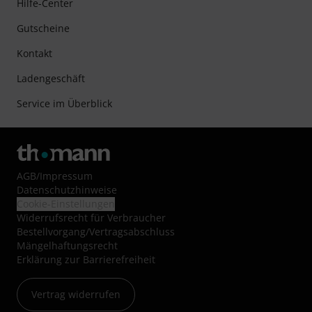
Hilfe-Center
Gutscheine
Kontakt
Ladengeschäft
Service im Überblick
AGB
/
Impressum
Datenschutzhinweise
Cookie-Einstellungen
Widerrufsrecht für Verbraucher
Bestellvorgang/Vertragsabschluss
Mängelhaftungsrecht
Erklärung zur Barrierefreiheit
Vertrag widerrufen