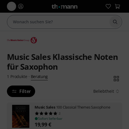
Suche 
Music Sales Klassische Noten
für Saxophon
Beratung
1
Produkte
·
Filter
Beliebtheit
Music Sales
100 Classical Themes Saxophone
2
Sofort lieferbar
19,99
€