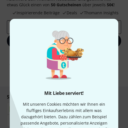
etwas Glück einen von
50 Gutscheinen
über jeweils
50€
!
Inspirierende Beiträge
Deals
Thomann Insights
E-Mail-Adresse
*
Jetzt anmelden
Mit Klick auf „Jetzt anmelden“ stimmen Sie dem Erhalt von E-Mail-
Werbung und einer Messung des E-Mail-Nutzungsverhaltens zu. Die
Abmeldung ist jederzeit möglich. Weitere Informationen finden Sie in
unseren
Datenschutzhinweisen
.
* Pflichtfeld
Mit Liebe serviert!
Sicher einkaufen & bezahlen
Mit unseren Cookies möchten wir Ihnen ein
fluffiges Einkaufserlebnis mit allem was
dazugehört bieten. Dazu zählen zum Beispiel
passende Angebote, personalisierte Anzeigen