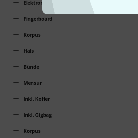
Elektronik
Fingerboard
Korpus
Hals
Bünde
Mensur
Inkl. Koffer
Inkl. Gigbag
Korpus