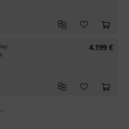
4.199
€
gRay
l
9 €