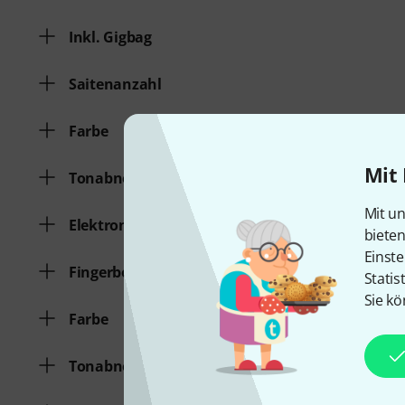
Inkl. Gigbag
Saitenanzahl
Farbe
Mit 
Tonabnehmerbestückung
Mit un
Elektronik
biete
Einste
Fingerboard
Statis
Sie kö
Farbe
Tonabnehmerbestückung