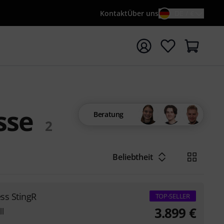
Kontakt
Über uns
DE / €
e mit Suchwort {searchTerm} starten
sse
Beratung
2
Beliebtheit
ess StingR
TOP-SELLER
3.899
€
l