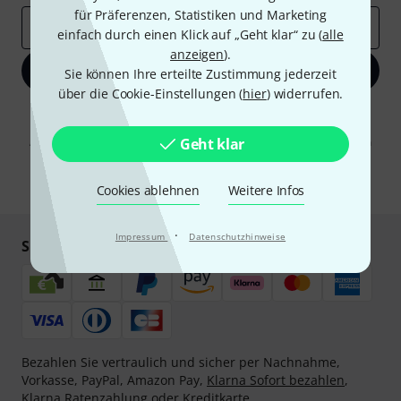
für Präferenzen, Statistiken und Marketing
E-Mail-Adresse
*
einfach durch einen Klick auf „Geht klar“ zu (
alle
anzeigen
).
Jetzt anmelden
Sie können Ihre erteilte Zustimmung jederzeit
über die Cookie-Einstellungen (
hier
) widerrufen.
Mit Klick auf „Jetzt anmelden“ stimmen Sie dem Erhalt von E-Mail-
Werbung und einer Messung des E-Mail-Nutzungsverhaltens zu. Die
Abmeldung ist jederzeit möglich. Weitere Informationen finden Sie in
Geht klar
unseren
Datenschutzhinweisen
.
* Pflichtfeld
Cookies ablehnen
Weitere Infos
·
Impressum
Datenschutzhinweise
Sicher einkaufen & bezahlen
Bezahlen Sie vertraulich und sicher per Nachnahme,
Vorkasse, PayPal, Amazon Pay,
Klarna Sofort bezahlen
,
Klarna Ratenzahlung
oder Kreditkarte.