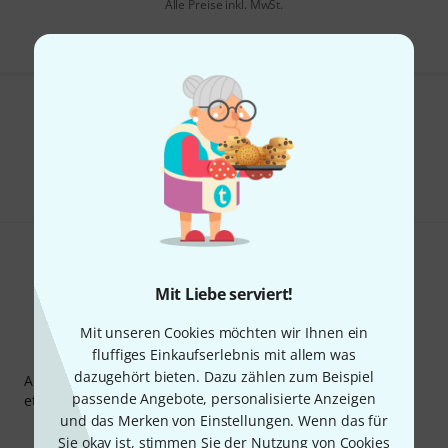
Alle Preise inkl. MwSt.
Gefällt Ihnen, was Sie sehen?
Teilen
Hilfe & Feedback
Mit Liebe serviert!
Mit unseren Cookies möchten wir Ihnen ein
Thomann Newsletter
fluffiges Einkaufserlebnis mit allem was
dazugehört bieten. Dazu zählen zum Beispiel
Abonniere den Thomann Newsletter und gewinne mit
passende Angebote, personalisierte Anzeigen
etwas Glück einen von
50 Gutscheinen
über jeweils
50€
!
und das Merken von Einstellungen. Wenn das für
Inspirierende Beiträge
Deals
Thomann Insights
Sie okay ist, stimmen Sie der Nutzung von Cookies