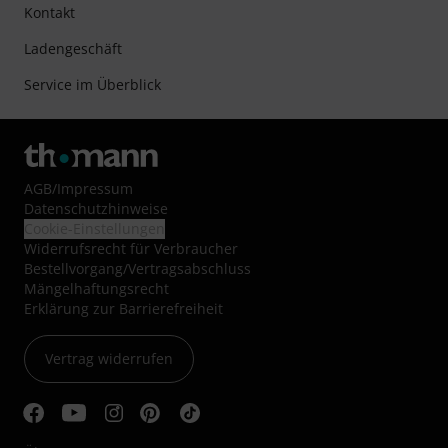
Kontakt
Ladengeschäft
Service im Überblick
AGB
/
Impressum
Datenschutzhinweise
Cookie-Einstellungen
Widerrufsrecht für Verbraucher
Bestellvorgang/Vertragsabschluss
Mängelhaftungsrecht
Erklärung zur Barrierefreiheit
Vertrag widerrufen