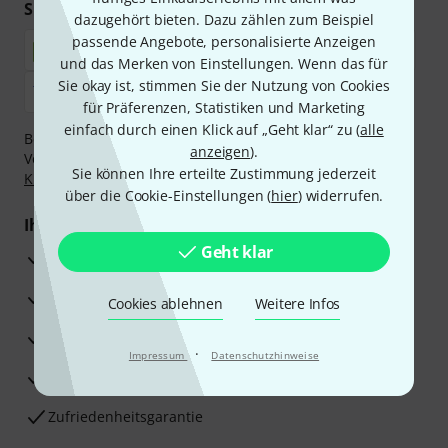
Sicher einkaufen & bezahlen
dazugehört bieten. Dazu zählen zum Beispiel
passende Angebote, personalisierte Anzeigen
und das Merken von Einstellungen. Wenn das für
Sie okay ist, stimmen Sie der Nutzung von Cookies
für Präferenzen, Statistiken und Marketing
einfach durch einen Klick auf „Geht klar“ zu (
alle
Bezahlen Sie vertraulich und sicher per Nachnahme,
anzeigen
).
Vorkasse, PayPal, Amazon Pay,
Klarna Sofort bezahlen
,
Sie können Ihre erteilte Zustimmung jederzeit
Klarna Ratenzahlung
oder Kreditkarte.
über die Cookie-Einstellungen (
hier
) widerrufen.
Ihre Vorteile
Geht klar
3 Jahre Thomann Garantie
30 Tage Money-Back-Garantie
Cookies ablehnen
Weitere Infos
Reparaturservice
·
Impressum
Datenschutzhinweise
Beratung durch Fachexperten
Zufriedenheitsgarantie