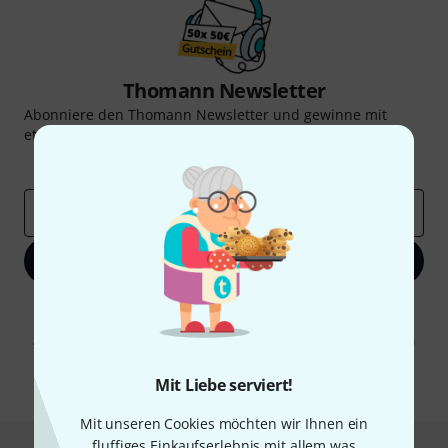
Thomann Newsletter
Abonniere den Thomann Newsletter und gewinne mit
etwas Glück einen von
50 Gutscheinen
über jeweils
50€
!
Inspirierende Beiträge
Deals
Thomann Insights
E-Mail-Adresse
*
Jetzt anmelden
Mit Klick auf „Jetzt anmelden“ stimmen Sie dem Erhalt von E-Mail-
Werbung und einer Messung des E-Mail-Nutzungsverhaltens zu. Die
Abmeldung ist jederzeit möglich. Weitere Informationen finden Sie in
unseren
Datenschutzhinweisen
.
Mit Liebe serviert!
* Pflichtfeld
Mit unseren Cookies möchten wir Ihnen ein
fluffiges Einkaufserlebnis mit allem was