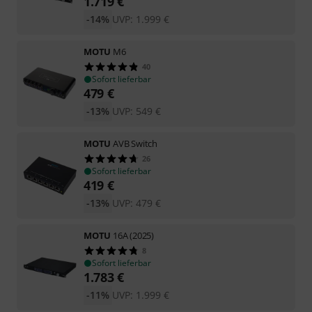
1.719
€
-14%
UVP:
1.999
€
MOTU
M6
40
Sofort lieferbar
479
€
-13%
UVP:
549
€
MOTU
AVB Switch
26
Sofort lieferbar
419
€
-13%
UVP:
479
€
MOTU
16A (2025)
8
Sofort lieferbar
1.783
€
-11%
UVP:
1.999
€