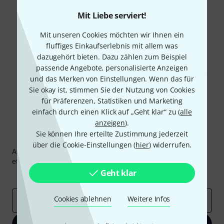
Mit Liebe serviert!
Gefällt Ihnen, was Sie sehen?
Mit unseren Cookies möchten wir Ihnen ein
Teilen
Hilfe & Feedback
fluffiges Einkaufserlebnis mit allem was
dazugehört bieten. Dazu zählen zum Beispiel
passende Angebote, personalisierte Anzeigen
und das Merken von Einstellungen. Wenn das für
Sie okay ist, stimmen Sie der Nutzung von Cookies
für Präferenzen, Statistiken und Marketing
einfach durch einen Klick auf „Geht klar“ zu (
alle
anzeigen
).
Sie können Ihre erteilte Zustimmung jederzeit
Thomann Newsletter
über die Cookie-Einstellungen (
hier
) widerrufen.
Abonniere den Thomann Newsletter und gewinne mit
etwas Glück einen von
50 Gutscheinen
über jeweils
50€
!
Geht klar
Inspirierende Beiträge
Deals
Thomann Insights
Cookies ablehnen
Weitere Infos
E-Mail-Adresse
*
·