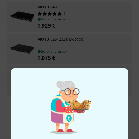
MOTU
848
1
Sofort lieferbar
1.929
€
MOTU
828 (2024) B-Stock
Sofort lieferbar
1.075
€
MOTU
M4 B-Stock
Sofort lieferbar
265
€
Kostenloser Versand ab 29 €
Alle Preise inkl. MwSt.