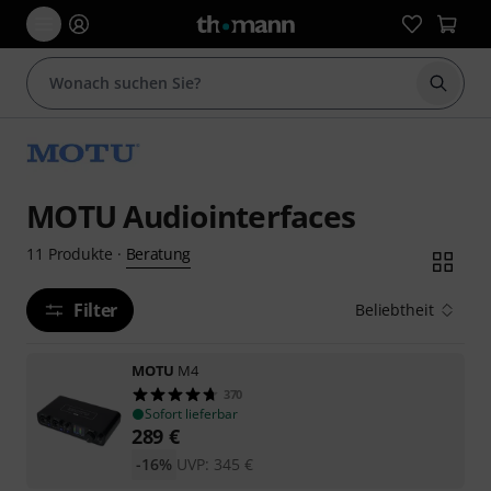
Suche 
MOTU Audiointerfaces
Beratung
11
Produkte
·
Filter
Beliebtheit
MOTU
M4
370
Sofort lieferbar
289
€
-16%
UVP:
345
€