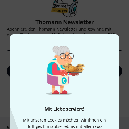
Thomann Newsletter
Abonniere den Thomann Newsletter und gewinne mit
etwas Glück einen von
50 Gutscheinen
über jeweils
50€
!
Inspirierende Beiträge
Deals
Thomann Insights
E-Mail-Adresse
*
Jetzt anmelden
Mit Klick auf „Jetzt anmelden“ stimmen Sie dem Erhalt von E-Mail-
Werbung und einer Messung des E-Mail-Nutzungsverhaltens zu. Die
Abmeldung ist jederzeit möglich. Weitere Informationen finden Sie in
unseren
Datenschutzhinweisen
.
* Pflichtfeld
Mit Liebe serviert!
Mit unseren Cookies möchten wir Ihnen ein
fluffiges Einkaufserlebnis mit allem was
Sicher einkaufen & bezahlen