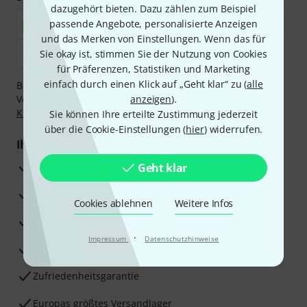
dazugehört bieten. Dazu zählen zum Beispiel
passende Angebote, personalisierte Anzeigen
und das Merken von Einstellungen. Wenn das für
Sie okay ist, stimmen Sie der Nutzung von Cookies
für Präferenzen, Statistiken und Marketing
einfach durch einen Klick auf „Geht klar“ zu (
alle
Bezahlen Sie vertraulich und sicher per Nachnahme,
Vorkasse, PayPal, Amazon Pay,
anzeigen
Klarna Sofort bezahlen
).
,
Klarna Ratenzahlung
oder Kreditkarte.
Sie können Ihre erteilte Zustimmung jederzeit
über die Cookie-Einstellungen (
hier
) widerrufen.
Ihre Vorteile
3 Jahre Thomann Garantie
Geht klar
30 Tage Money-Back-Garantie
Cookies ablehnen
Weitere Infos
Reparaturservice
·
Impressum
Datenschutzhinweise
Beratung durch Fachexperten
Zufriedenheitsgarantie
Europas größtes Versandlager