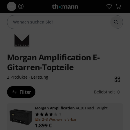
Suche 
Morgan Amplification E-
Gitarren-Topteile
Beratung
2
Produkte
·
Filter
Beliebtheit
Morgan Amplification
AC20 Head Twilight
1
In 2–3 Wochen lieferbar
1.899
€