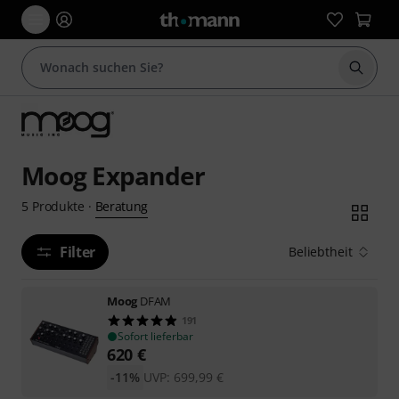
Suche 
Moog Expander
Beratung
5
Produkte
·
Filter
Beliebtheit
Moog
DFAM
191
Sofort lieferbar
620
€
-11%
UVP:
699,99
€