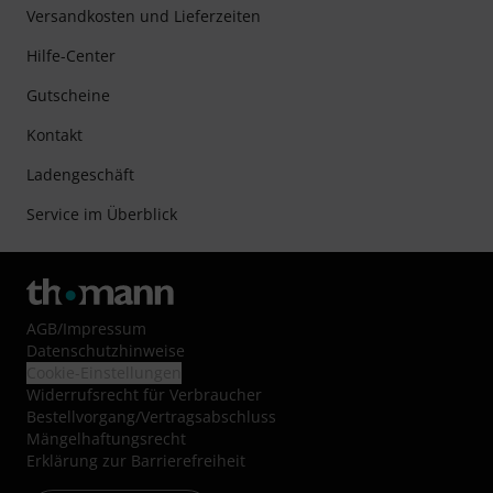
Versandkosten und Lieferzeiten
Hilfe-Center
Gutscheine
Kontakt
Ladengeschäft
Service im Überblick
AGB
/
Impressum
Datenschutzhinweise
Cookie-Einstellungen
Widerrufsrecht für Verbraucher
Bestellvorgang/Vertragsabschluss
Mängelhaftungsrecht
Erklärung zur Barrierefreiheit