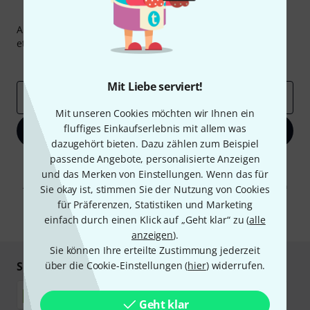
Thomann Newsletter
Abonniere den Thomann Newsletter und gewinne mit
etwas Glück einen von
50 Gutscheinen
über jeweils
50€
!
Inspirierende Beiträge
Deals
Thomann Insights
Mit Liebe serviert!
E-Mail-Adresse
*
Mit unseren Cookies möchten wir Ihnen ein
fluffiges Einkaufserlebnis mit allem was
Jetzt anmelden
dazugehört bieten. Dazu zählen zum Beispiel
passende Angebote, personalisierte Anzeigen
Mit Klick auf „Jetzt anmelden“ stimmen Sie dem Erhalt von E-Mail-
und das Merken von Einstellungen. Wenn das für
Werbung und einer Messung des E-Mail-Nutzungsverhaltens zu. Die
Abmeldung ist jederzeit möglich. Weitere Informationen finden Sie in
Sie okay ist, stimmen Sie der Nutzung von Cookies
unseren
Datenschutzhinweisen
.
für Präferenzen, Statistiken und Marketing
einfach durch einen Klick auf „Geht klar“ zu (
* Pflichtfeld
alle
anzeigen
).
Sie können Ihre erteilte Zustimmung jederzeit
Sicher einkaufen & bezahlen
über die Cookie-Einstellungen (
hier
) widerrufen.
Geht klar