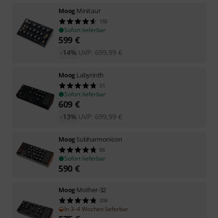
Moog
Minitaur
155
Sofort lieferbar
599
€
-14%
UVP:
699,99
€
Moog
Labyrinth
31
Sofort lieferbar
609
€
-13%
UVP:
699,99
€
Moog
Subharmonicon
86
Sofort lieferbar
590
€
Moog
Mother-32
204
In 3–4 Wochen lieferbar