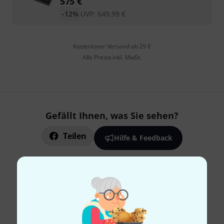
575
€
-12%
UVP:
649,99
€
Kostenloser Versand ab 29 €
Alle Preise inkl. MwSt.
Gefällt Ihnen, was Sie sehen?
Teilen
Hilfe & Feedback