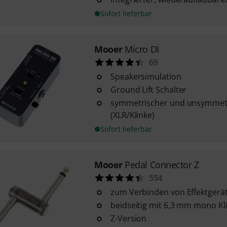
Sofort lieferbar
Mooer
Micro DI
69
Speakersimulation
Ground Lift Schalter
symmetrischer und unsymmet
(XLR/Klinke)
Sofort lieferbar
Mooer
Pedal Connector Z
554
zum Verbinden von Effektgerä
beidseitig mit 6,3 mm mono Kl
Z-Version