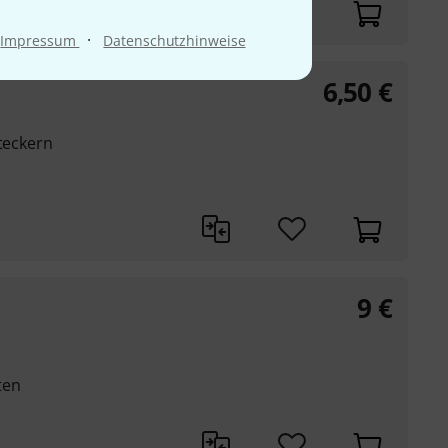
·
Impressum
Datenschutzhinweise
6,50
€
Steckern
9
€
ten