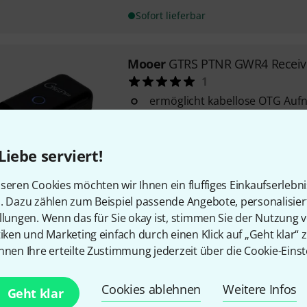
Sofort lieferbar
Mooer
GTRS PTNR GWR4 Receiv
1
ermöglicht kabellose OTG Auf
Smartphone oder Tablet
leichte und kompakte Bauweis
Liebe serviert!
4 schaltbare Kanäle
Sofort lieferbar
seren Cookies möchten wir Ihnen ein fluffiges Einkaufserlebn
n. Dazu zählen zum Beispiel passende Angebote, personalisie
llungen. Wenn das für Sie okay ist, stimmen Sie der Nutzung 
Mooer
Pedal Connector S
tiken und Marketing einfach durch einen Klick auf „Geht klar“ z
132
nnen Ihre erteilte Zustimmung jederzeit über die Cookie-Einst
Version mit gerade angeordne
Cookies ablehnen
Weitere Infos
Geht klar