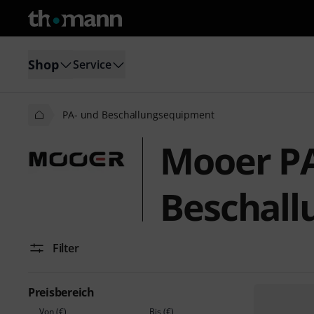
Shop
Service
PA- und Beschallungsequipment
Mooer PA
Beschal
Filter
Preisbereich
Von (€)
Bis (€)