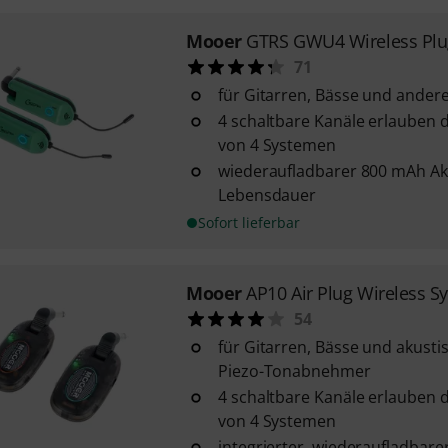
Mooer
GTRS GWU4 Wireless Plu
71
für Gitarren, Bässe und ander
4 schaltbare Kanäle erlauben d
von 4 Systemen
wiederaufladbarer 800 mAh Ak
Lebensdauer
Sofort lieferbar
Mooer
AP10 Air Plug Wireless S
54
für Gitarren, Bässe und akusti
Piezo-Tonabnehmer
4 schaltbare Kanäle erlauben d
von 4 Systemen
integrierter, wiederaufladbare