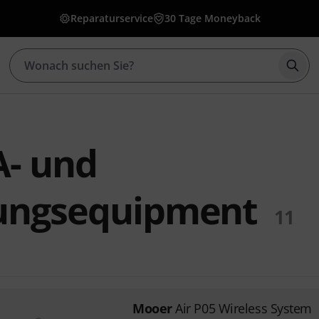
Reparaturservice
30 Tage Moneyback
Such
- und
lungsequipment
11
Mooer
Air P05 Wireless System