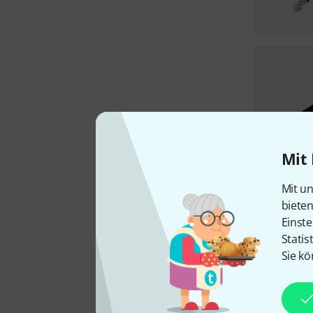
Mit 
Mit un
biete
Einste
Statis
Sie kö