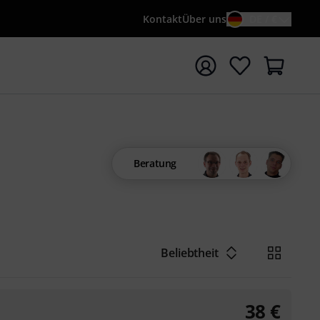
Kontakt
Über uns
DE / €
e mit Suchwort {searchTerm} starten
Beratung
Beliebtheit
38
€