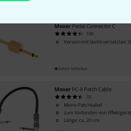
Sofort lieferbar
Mooer
Pedal Connector C
108
Version mit leicht versetzten 
Sofort lieferbar
Mooer
PC-8 Patch Cable
58
Mono-Patchkabel
zum Verbinden von Effektgerä
Länge: ca. 20 cm