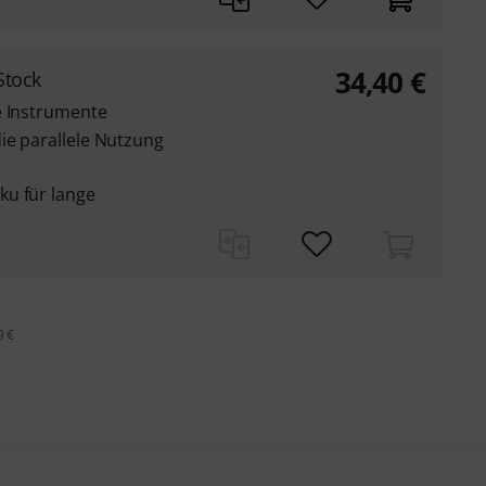
34,40
€
Stock
e Instrumente
ie parallele Nutzung
ku für lange
9 €