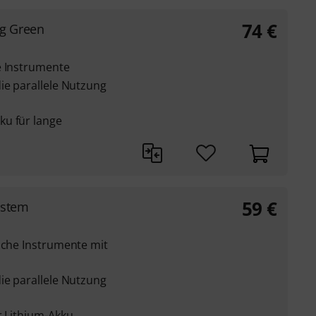
74
€
g Green
e Instrumente
ie parallele Nutzung
ku für lange
59
€
ystem
sche Instrumente mit
ie parallele Nutzung
r Lithium-Akku