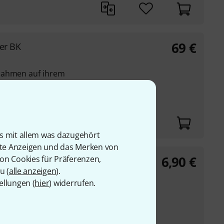
69
€
er BK
nahmen auf ihrem
e
is mit allem was dazugehört
rte Anzeigen und das Merken von
6,90
€
von Cookies für Präferenzen,
u (
alle anzeigen
).
ellungen (
hier
) widerrufen.
ten Steckern