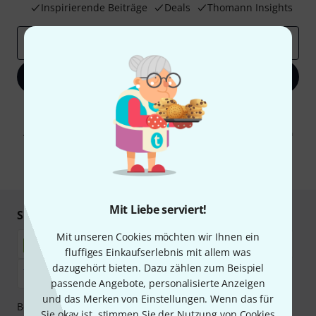
Inspirierende Beiträge
Deals
Thomann Insights
E-Mail-Adresse
*
Jetzt anmelden
Mit Klick auf „Jetzt anmelden“ stimmen Sie dem Erhalt von E-Mail-
Werbung und einer Messung des E-Mail-Nutzungsverhaltens zu. Die
Abmeldung ist jederzeit möglich. Weitere Informationen finden Sie in
unseren
Datenschutzhinweisen
.
* Pflichtfeld
Mit Liebe serviert!
Sicher einkaufen & bezahlen
Mit unseren Cookies möchten wir Ihnen ein
fluffiges Einkaufserlebnis mit allem was
dazugehört bieten. Dazu zählen zum Beispiel
passende Angebote, personalisierte Anzeigen
und das Merken von Einstellungen. Wenn das für
Bezahlen Sie vertraulich und sicher per Nachnahme,
Sie okay ist, stimmen Sie der Nutzung von Cookies