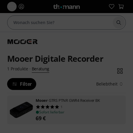
Suche 
Mooer Digitale Recorder
Beratung
1
Produkte
·
Filter
Beliebtheit
Mooer
GTRS PTNR GWR4 Receiver BK
1
Sofort lieferbar
69
€