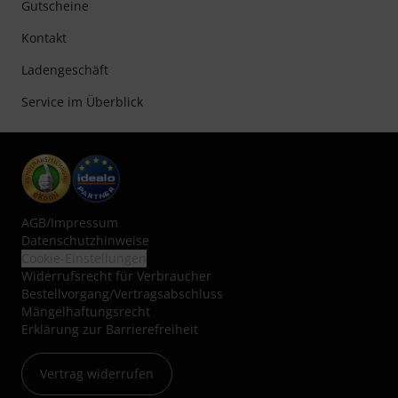
Gutscheine
Kontakt
Ladengeschäft
Service im Überblick
AGB
/
Impressum
Datenschutzhinweise
Cookie-Einstellungen
Widerrufsrecht für Verbraucher
Bestellvorgang/Vertragsabschluss
Mängelhaftungsrecht
Erklärung zur Barrierefreiheit
Vertrag widerrufen