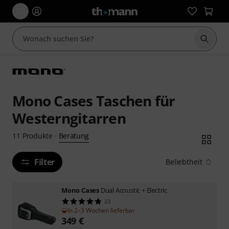
Suche 
Mono Cases Taschen für
Westerngitarren
Beratung
11
Produkte
·
Filter
Beliebtheit
Mono Cases
Dual Acoustic + Electric
23
In 2–3 Wochen lieferbar
349
€