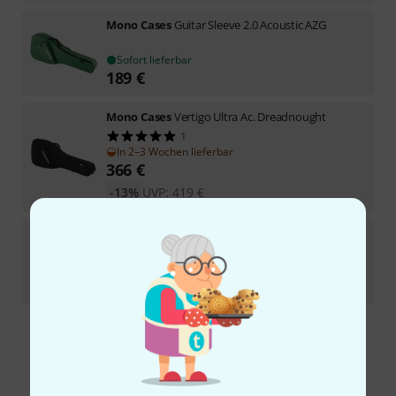
Mono Cases
Guitar Sleeve 2.0 Acoustic AZG
Sofort lieferbar
189
€
Mono Cases
Vertigo Ultra Ac. Dreadnought
1
In 2–3 Wochen lieferbar
366
€
-13%
UVP:
419
€
Mono Cases
Classic Ultra Dual Ac/El Guit.
In 12–15 Wochen lieferbar
479
€
Kostenloser Versand ab 29 €
Alle Preise inkl. MwSt.