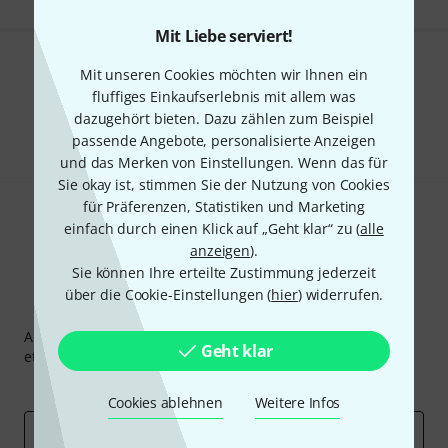
Mit Liebe serviert!
Mit unseren Cookies möchten wir Ihnen ein
Gefällt Ihnen, was Sie sehen?
fluffiges Einkaufserlebnis mit allem was
Teilen
dazugehört bieten. Dazu zählen zum Beispiel
Hilfe & Feedback
passende Angebote, personalisierte Anzeigen
und das Merken von Einstellungen. Wenn das für
Sie okay ist, stimmen Sie der Nutzung von Cookies
für Präferenzen, Statistiken und Marketing
einfach durch einen Klick auf „Geht klar“ zu (
alle
anzeigen
).
Sie können Ihre erteilte Zustimmung jederzeit
über die Cookie-Einstellungen (
hier
) widerrufen.
Thomann Newsletter
Abonniere den Thomann Newsletter und gewinne mit
Geht klar
etwas Glück einen von
50 Gutscheinen
über jeweils
50€
!
Inspirierende Beiträge
Deals
Thomann Insights
Cookies ablehnen
Weitere Infos
E-Mail-Adresse
*