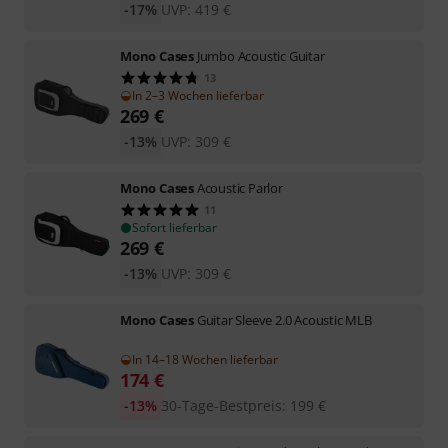
-17%
UVP:
419
€
Mono Cases
Jumbo Acoustic Guitar
13
In 2–3 Wochen lieferbar
269
€
-13%
UVP:
309
€
Mono Cases
Acoustic Parlor
11
Sofort lieferbar
269
€
-13%
UVP:
309
€
Mono Cases
Guitar Sleeve 2.0 Acoustic MLB
In 14–18 Wochen lieferbar
174
€
-13%
30-Tage-Bestpreis
:
199
€