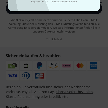
·
Impressum
Datenschutzhinweise
Jetzt anmelden
Mit Klick auf „Jetzt anmelden“ stimmen Sie dem Erhalt von E-Mail-
Werbung und einer Messung des E-Mail-Nutzungsverhaltens zu. Die
Abmeldung ist jederzeit möglich. Weitere Informationen finden Sie in
unseren
Datenschutzhinweisen
.
* Pflichtfeld
Sicher einkaufen & bezahlen
Bezahlen Sie vertraulich und sicher per Nachnahme,
Vorkasse, PayPal, Amazon Pay,
Klarna Sofort bezahlen
,
Klarna Ratenzahlung
oder Kreditkarte.
Ihre Vorteile