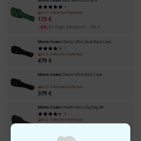
1
In 2–3 Wochen lieferbar
173
€
-6%
30-Tage-Bestpreis
:
185
€
Mono Cases
Classic Ultra Dual Bass Case
1
In 2–3 Wochen lieferbar
479
€
Mono Cases
Classic Ultra Bass Case
In 2–3 Wochen lieferbar
379
€
Mono Cases
Stealth Bass Gig Bag BK
5
In 2–3 Wochen lieferbar
209
€
-19%
UVP:
259
€