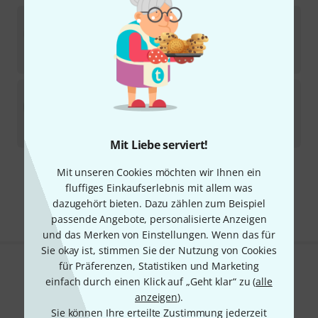
Mono Cases
Bass Sleeve 2.0 ASH
1
Sofort lieferbar
199
€
Mono Cases
Bass Sleeve 2.0 AZG B-Stock
Produkt ist ausverkauft
159
€
Mit Liebe serviert!
Mit unseren Cookies möchten wir Ihnen ein
Kostenloser Versand ab 29 €
fluffiges Einkaufserlebnis mit allem was
Alle Preise inkl. MwSt.
dazugehört bieten. Dazu zählen zum Beispiel
passende Angebote, personalisierte Anzeigen
und das Merken von Einstellungen. Wenn das für
Sie okay ist, stimmen Sie der Nutzung von Cookies
für Präferenzen, Statistiken und Marketing
Gefällt Ihnen, was Sie sehen?
einfach durch einen Klick auf „Geht klar“ zu (
alle
anzeigen
).
Teilen
Hilfe & Feedback
Sie können Ihre erteilte Zustimmung jederzeit