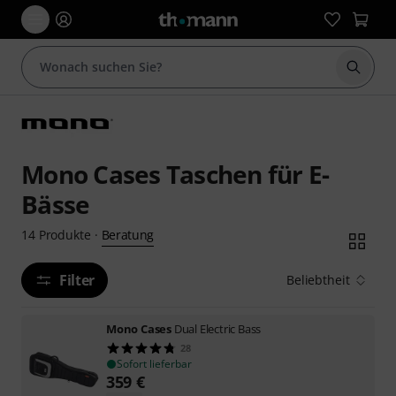
Suche 
Mono Cases Taschen für E-
Bässe
Beratung
14
Produkte
·
Filter
Beliebtheit
Mono Cases
Dual Electric Bass
28
Sofort lieferbar
359
€