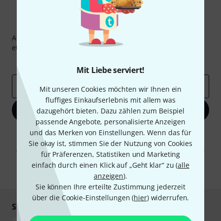
Thomann Newsletter
Abonniere den Thomann Newsletter und gewinne mit
etwas Glück einen von
50 Gutscheinen
über jeweils
50€
!
Inspirierende Beiträge
Deals
Thomann Insights
Mit Liebe serviert!
E-Mail-Adresse
*
Mit unseren Cookies möchten wir Ihnen ein
fluffiges Einkaufserlebnis mit allem was
Jetzt anmelden
dazugehört bieten. Dazu zählen zum Beispiel
passende Angebote, personalisierte Anzeigen
und das Merken von Einstellungen. Wenn das für
Mit Klick auf „Jetzt anmelden“ stimmen Sie dem Erhalt von E-Mail-
Werbung und einer Messung des E-Mail-Nutzungsverhaltens zu. Die
Sie okay ist, stimmen Sie der Nutzung von Cookies
Abmeldung ist jederzeit möglich. Weitere Informationen finden Sie in
für Präferenzen, Statistiken und Marketing
unseren
Datenschutzhinweisen
.
einfach durch einen Klick auf „Geht klar“ zu (
alle
* Pflichtfeld
anzeigen
).
Sie können Ihre erteilte Zustimmung jederzeit
über die Cookie-Einstellungen (
hier
) widerrufen.
Sicher einkaufen & bezahlen