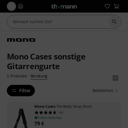
Suche 
Mono Cases sonstige
Gitarrengurte
Beratung
5
Produkte
·
Filter
Beliebtheit
Mono Cases
The Betty Strap Short
142
Sofort lieferbar
79
€