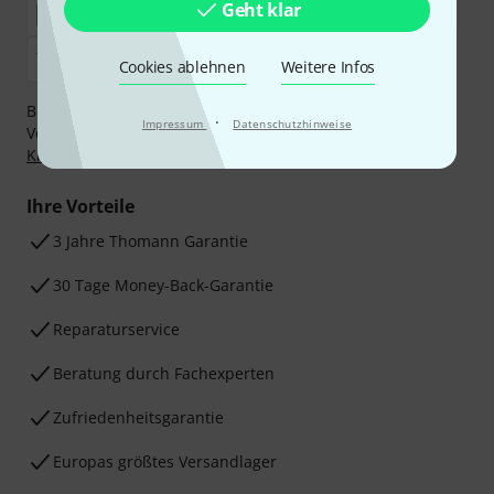
Geht klar
Cookies ablehnen
Weitere Infos
Bezahlen Sie vertraulich und sicher per Nachnahme,
·
Impressum
Datenschutzhinweise
Vorkasse, PayPal, Amazon Pay,
Klarna Sofort bezahlen
,
Klarna Ratenzahlung
oder Kreditkarte.
Ihre Vorteile
3 Jahre Thomann Garantie
30 Tage Money-Back-Garantie
Reparaturservice
Beratung durch Fachexperten
Zufriedenheitsgarantie
Europas größtes Versandlager