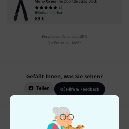
Mono Cases
The Doolittle Strap Black
32
Sofort lieferbar
69
€
Kostenloser Versand ab 29 €
Alle Preise inkl. MwSt.
Gefällt Ihnen, was Sie sehen?
Teilen
Hilfe & Feedback