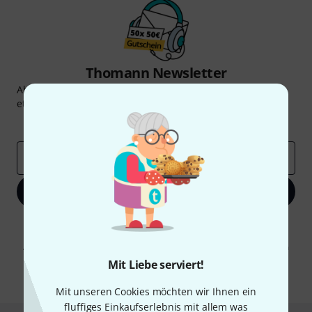
Thomann Newsletter
Abonniere den Thomann Newsletter und gewinne mit
etwas Glück einen von
50 Gutscheinen
über jeweils
50€
!
Inspirierende Beiträge
Deals
Thomann Insights
E-Mail-Adresse
*
Jetzt anmelden
Mit Klick auf „Jetzt anmelden“ stimmen Sie dem Erhalt von E-Mail-
Werbung und einer Messung des E-Mail-Nutzungsverhaltens zu. Die
Abmeldung ist jederzeit möglich. Weitere Informationen finden Sie in
unseren
Datenschutzhinweisen
.
Mit Liebe serviert!
* Pflichtfeld
Mit unseren Cookies möchten wir Ihnen ein
fluffiges Einkaufserlebnis mit allem was