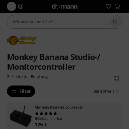
Suche 
Monkey Banana Studio-/
Monitorcontroller
Beratung
2
Produkte
·
Filter
Beliebtheit
Monkey Banana
Zookeeper
4
Sofort lieferbar
125
€