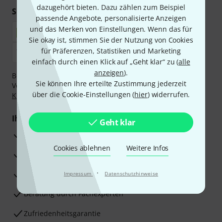
dazugehört bieten. Dazu zählen zum Beispiel
Sicher einkaufen & bezahlen
passende Angebote, personalisierte Anzeigen
und das Merken von Einstellungen. Wenn das für
Sie okay ist, stimmen Sie der Nutzung von Cookies
für Präferenzen, Statistiken und Marketing
einfach durch einen Klick auf „Geht klar“ zu (
alle
anzeigen
).
Bezahlen Sie vertraulich und sicher per Nachnahme,
Sie können Ihre erteilte Zustimmung jederzeit
Vorkasse, PayPal, Amazon Pay,
Klarna Sofort bezahlen
,
über die Cookie-Einstellungen (
hier
) widerrufen.
Klarna Ratenzahlung
oder Kreditkarte.
Ihre Vorteile
Geht klar
3 Jahre Thomann Garantie
Cookies ablehnen
Weitere Infos
30 Tage Money-Back-Garantie
·
Reparaturservice
Impressum
Datenschutzhinweise
Beratung durch Fachexperten
Zufriedenheitsgarantie