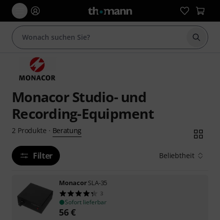
Suche 
Monacor Studio- und
Recording-Equipment
Beratung
2
Produkte
·
Filter
Beliebtheit
Monacor
SLA-35
3
Sofort lieferbar
56
€