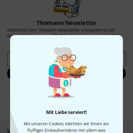
Thomann Newsletter
Abonniere den Thomann Newsletter und gewinne mit
etwas Glück einen von
50 Gutscheinen
über jeweils
50€
!
Inspirierende Beiträge
Deals
Thomann Insights
E-Mail-Adresse
*
Jetzt anmelden
Mit Klick auf „Jetzt anmelden“ stimmen Sie dem Erhalt von E-Mail-
Werbung und einer Messung des E-Mail-Nutzungsverhaltens zu. Die
Abmeldung ist jederzeit möglich. Weitere Informationen finden Sie in
unseren
Datenschutzhinweisen
.
* Pflichtfeld
Mit Liebe serviert!
Mit unseren Cookies möchten wir Ihnen ein
fluffiges Einkaufserlebnis mit allem was
Sicher einkaufen & bezahlen