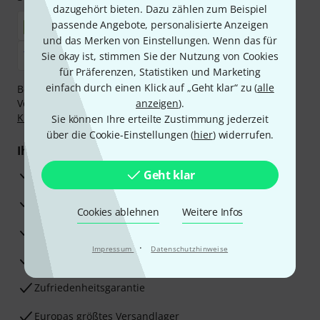
dazugehört bieten. Dazu zählen zum Beispiel
passende Angebote, personalisierte Anzeigen
und das Merken von Einstellungen. Wenn das für
Sie okay ist, stimmen Sie der Nutzung von Cookies
für Präferenzen, Statistiken und Marketing
einfach durch einen Klick auf „Geht klar“ zu (
alle
Bezahlen Sie vertraulich und sicher per Nachnahme,
Vorkasse, PayPal, Amazon Pay,
anzeigen
Klarna Sofort bezahlen
).
,
Klarna Ratenzahlung
oder Kreditkarte.
Sie können Ihre erteilte Zustimmung jederzeit
über die Cookie-Einstellungen (
hier
) widerrufen.
Ihre Vorteile
3 Jahre Thomann Garantie
Geht klar
30 Tage Money-Back-Garantie
Cookies ablehnen
Weitere Infos
Reparaturservice
·
Impressum
Datenschutzhinweise
Beratung durch Fachexperten
Zufriedenheitsgarantie
Europas größtes Versandlager