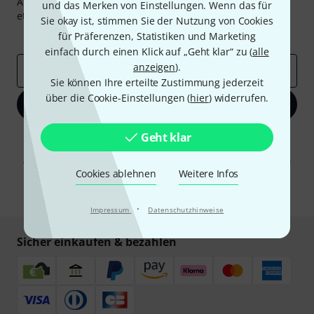
Abonniere den Thomann Newsletter und gewinne mit
und das Merken von Einstellungen. Wenn das für
etwas Glück einen von
50 Gutscheinen
über jeweils
50€
!
Sie okay ist, stimmen Sie der Nutzung von Cookies
Inspirierende Beiträge
Deals
Thomann Insights
für Präferenzen, Statistiken und Marketing
einfach durch einen Klick auf „Geht klar“ zu (
alle
anzeigen
).
E-Mail-Adresse
*
Sie können Ihre erteilte Zustimmung jederzeit
über die Cookie-Einstellungen (
hier
) widerrufen.
Jetzt anmelden
Geht klar
Mit Klick auf „Jetzt anmelden“ stimmen Sie dem Erhalt von E-Mail-
Werbung und einer Messung des E-Mail-Nutzungsverhaltens zu. Die
Abmeldung ist jederzeit möglich. Weitere Informationen finden Sie in
unseren
Datenschutzhinweisen
.
Cookies ablehnen
Weitere Infos
* Pflichtfeld
·
Impressum
Datenschutzhinweise
Sicher einkaufen & bezahlen