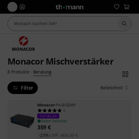
Suche 
Monacor Mischverstärker
Beratung
8
Produkte
·
Filter
Beliebtheit
Monacor
PA-812DAP
5
TOP-SELLER
Sofort lieferbar
359
€
-23%
UVP:
464,09
€