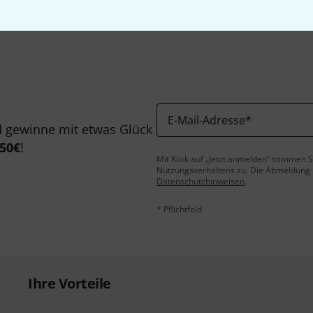
Teilen
Hilfe & Feedback
E-Mail-Adresse
*
 gewinne mit etwas Glück
50€
!
Mit Klick auf „Jetzt anmelden“ stimmen
Nutzungsverhaltens zu. Die Abmeldung is
Datenschutzhinweisen
.
* Pflichtfeld
Ihre Vorteile