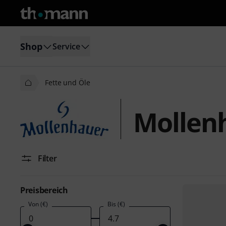
Shop
Service
Fette und Öle
Mollenh
Filter
Preisbereich
Von (€)
Bis (€)