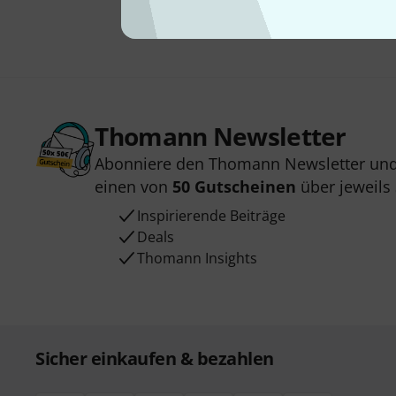
Thomann Newsletter
Abonniere den Thomann Newsletter und
einen von
50 Gutscheinen
über jeweils
Inspirierende Beiträge
Deals
Thomann Insights
Sicher einkaufen & bezahlen