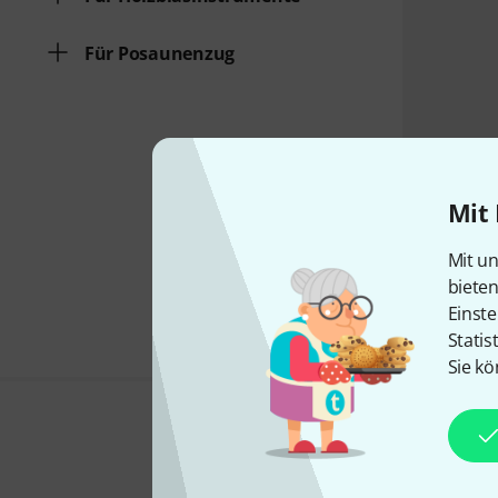
Für Posaunenzug
Mit 
Mit un
biete
Einste
Statis
Sie kö