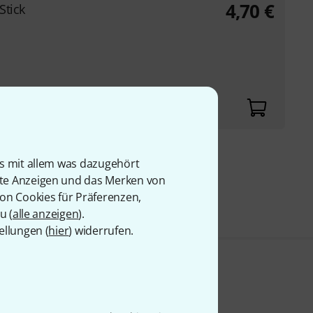
4,70
€
Stick
is mit allem was dazugehört
9 €
rte Anzeigen und das Merken von
von Cookies für Präferenzen,
u (
alle anzeigen
).
ellungen (
hier
) widerrufen.