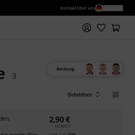
Kontakt
Über uns
DE / €
e mit Suchwort {searchTerm} starten
e
Beratung
3
Beliebtheit
2,90
€
rders
131,82
€
/ l
t das regelmäßige
UVP:
7
€
-59%