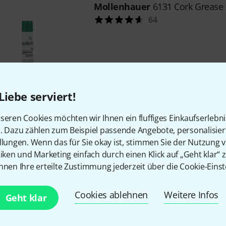
Mollenhauer
6131 Cork Grease 
64
Sofort lieferbar
Liebe serviert!
seren Cookies möchten wir Ihnen ein fluffiges Einkaufserlebn
Kostenloser Versand ab 2
n. Dazu zählen zum Beispiel passende Angebote, personalisie
Alle Preise inkl. MwSt.
llungen. Wenn das für Sie okay ist, stimmen Sie der Nutzung 
tiken und Marketing einfach durch einen Klick auf „Geht klar“ z
nnen Ihre erteilte Zustimmung jederzeit über die Cookie-Einst
Gefällt Ihnen, was Sie sehen?
Cookies ablehnen
Weitere Infos
Geht klar