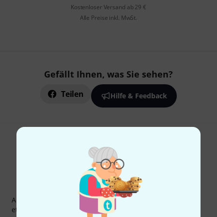
Kostenloser Versand ab 29 €
Alle Preise inkl. MwSt.
Gefällt Ihnen, was Sie sehen?
Teilen
Hilfe & Feedback
Thomann Newsletter
Abonniere den Thomann Newsletter und gewinne mit
etwas Glück einen von
50 Gutscheinen
über jeweils
50€
!