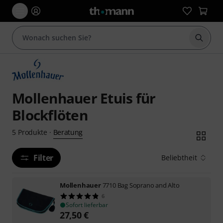
Suche 
Mollenhauer Etuis für
Blockflöten
Beratung
5
Produkte
·
Filter
Beliebtheit
Mollenhauer
7710 Bag Soprano and Alto
6
Sofort lieferbar
27,50
€