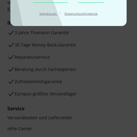
Vorkasse, PayPal, Amazon Pay,
Klarna Sofort bezahlen
,
Klarna Ratenzahlung
oder Kreditkarte.
·
Impressum
Datenschutzhinweise
Ihre Vorteile
3 Jahre Thomann Garantie
30 Tage Money-Back-Garantie
Reparaturservice
Beratung durch Fachexperten
Zufriedenheitsgarantie
Europas größtes Versandlager
Service
Versandkosten und Lieferzeiten
Hilfe-Center