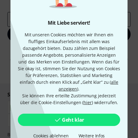
Inspirierende Beiträge
Deals
Thomann Insights
E-Mail-Adresse
*
Mit Liebe serviert!
Jetzt anmelden
Mit unseren Cookies möchten wir Ihnen ein
fluffiges Einkaufserlebnis mit allem was
dazugehört bieten. Dazu zählen zum Beispiel
Mit Klick auf „Jetzt anmelden“ stimmen Sie dem Erhalt von E-Mail-
Werbung und einer Messung des E-Mail-Nutzungsverhaltens zu. Die
passende Angebote, personalisierte Anzeigen
Abmeldung ist jederzeit möglich. Weitere Informationen finden Sie in
und das Merken von Einstellungen. Wenn das für
unseren
Datenschutzhinweisen
.
Sie okay ist, stimmen Sie der Nutzung von Cookies
* Pflichtfeld
für Präferenzen, Statistiken und Marketing
einfach durch einen Klick auf „Geht klar“ zu (
alle
anzeigen
).
Sicher einkaufen & bezahlen
Sie können Ihre erteilte Zustimmung jederzeit
über die Cookie-Einstellungen (
hier
) widerrufen.
Geht klar
Bezahlen Sie vertraulich und sicher per Nachnahme,
Cookies ablehnen
Weitere Infos