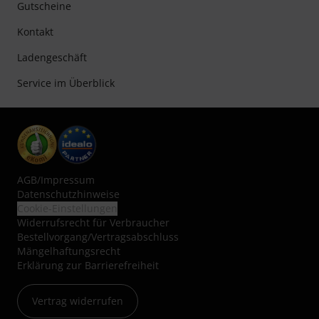
Gutscheine
Kontakt
Ladengeschäft
Service im Überblick
AGB
/
Impressum
Datenschutzhinweise
Cookie-Einstellungen
Widerrufsrecht für Verbraucher
Bestellvorgang/Vertragsabschluss
Mängelhaftungsrecht
Erklärung zur Barrierefreiheit
Vertrag widerrufen