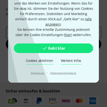
Thomann Newsletter
und das Merken von Einstellungen. Wenn das für
Sie okay ist, stimmen Sie der Nutzung von Cookies
Abonniere den Thomann Newsletter und gewinne mit
für Präferenzen, Statistiken und Marketing
etwas Glück einen von
50 Gutscheinen
über jeweils
50€
!
einfach durch einen Klick auf „Geht klar“ zu (
alle
Inspirierende Beiträge
Deals
Thomann Insights
anzeigen
).
Sie können Ihre erteilte Zustimmung jederzeit
E-Mail-Adresse
*
über die Cookie-Einstellungen (
hier
) widerrufen.
Jetzt anmelden
Geht klar
Mit Klick auf „Jetzt anmelden“ stimmen Sie dem Erhalt von E-Mail-
Werbung und einer Messung des E-Mail-Nutzungsverhaltens zu. Die
Cookies ablehnen
Weitere Infos
Abmeldung ist jederzeit möglich. Weitere Informationen finden Sie in
unseren
Datenschutzhinweisen
.
·
Impressum
Datenschutzhinweise
* Pflichtfeld
Sicher einkaufen & bezahlen