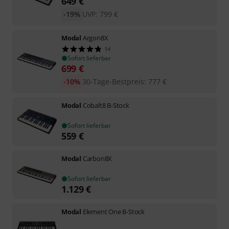
649
€
-19%
UVP:
799
€
Modal
Argon8X
14
Sofort lieferbar
699
€
-10%
30-Tage-Bestpreis
:
777
€
Modal
Cobalt8 B-Stock
Sofort lieferbar
559
€
Modal
Carbon8X
Sofort lieferbar
1.129
€
Modal
Element One B-Stock