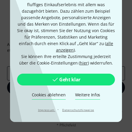
fluffiges Einkaufserlebnis mit allem was
dazugehört bieten. Dazu zählen zum Beispiel
passende Angebote, personalisierte Anzeigen
und das Merken von Einstellungen. Wenn das für
Sie okay ist, stimmen Sie der Nutzung von Cookies
Thomann Newsletter
für Präferenzen, Statistiken und Marketing
einfach durch einen Klick auf „Geht klar“ zu (
alle
Abonniere den Thomann Newsletter und gewinne mit
anzeigen
).
etwas Glück einen von
50 Gutscheinen
über jeweils
50€
!
Sie können Ihre erteilte Zustimmung jederzeit
Inspirierende Beiträge
Deals
Thomann Insights
über die Cookie-Einstellungen (
hier
) widerrufen.
E-Mail-Adresse
*
Geht klar
Jetzt anmelden
Cookies ablehnen
Weitere Infos
Mit Klick auf „Jetzt anmelden“ stimmen Sie dem Erhalt von E-Mail-
Werbung und einer Messung des E-Mail-Nutzungsverhaltens zu. Die
·
Impressum
Datenschutzhinweise
Abmeldung ist jederzeit möglich. Weitere Informationen finden Sie in
unseren
Datenschutzhinweisen
.
* Pflichtfeld