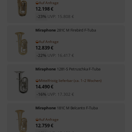
Auf Anfrage
12.198
€
-23%
UVP:
15.808
€
Miraphone
281C M Firebird F-Tuba
Auf Anfrage
12.839
€
-22%
UVP:
16.417
€
Miraphone
1281-S Petruschka F-Tuba
Mittelfristig lieferbar (ca. 1–2 Wochen)
14.490
€
-16%
UVP:
17.302
€
Miraphone
181C M Belcanto F-Tuba
Auf Anfrage
12.759
€