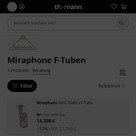
Suche 
Miraphone F-Tuben
Beratung
9
Produkte
·
Filter
Beliebtheit
Miraphone
481C Elektra F-Tuba
Sofort lieferbar
14.398
€
-17%
UVP:
17.259
€