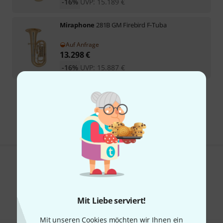
-16%
UVP:
15.189
€
Miraphone
281B GM Firebird F-Tuba
Auf Anfrage
13.298
€
-16%
UVP:
15.887
€
Kostenloser Versand ab 29 €
Alle Preise inkl. MwSt.
Gefällt Ihnen, was Sie sehen?
Teilen
Hilfe & Feedback
Mit Liebe serviert!
Mit unseren Cookies möchten wir Ihnen ein