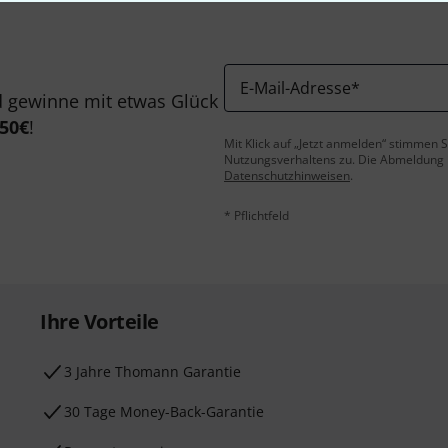
E-Mail-Adresse
*
 gewinne mit etwas Glück
50€
!
Mit Klick auf „Jetzt anmelden“ stimmen
Nutzungsverhaltens zu. Die Abmeldung is
Datenschutzhinweisen
.
* Pflichtfeld
Ihre Vorteile
3 Jahre Thomann Garantie
30 Tage Money-Back-Garantie