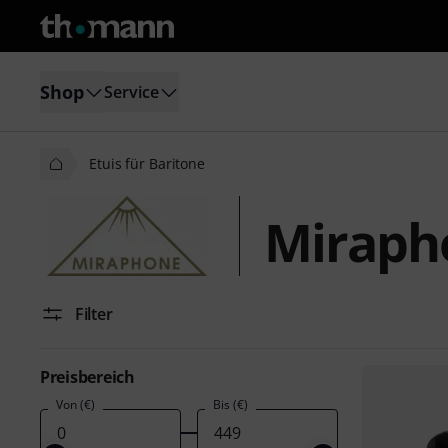
Shop
Service
Etuis für Baritone
Mirapho
Filter
Preisbereich
Von (€)
Bis (€)