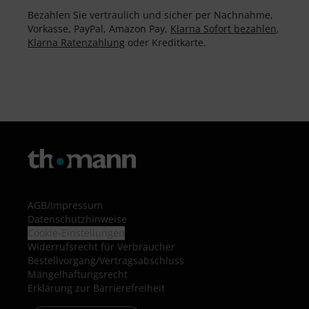
Bezahlen Sie vertraulich und sicher per Nachnahme,
Vorkasse, PayPal, Amazon Pay,
Klarna Sofort bezahlen
,
Klarna Ratenzahlung
oder Kreditkarte.
AGB
/
Impressum
Datenschutzhinweise
Cookie-Einstellungen
Widerrufsrecht für Verbraucher
Bestellvorgang/Vertragsabschluss
Mängelhaftungsrecht
Erklärung zur Barrierefreiheit