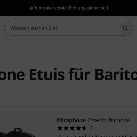
Reparaturservice
Zahlungssicherheit
Such
ne Etuis für Barit
Miraphone
Case for Baritone
7
passend für Miraphone 53, 54 