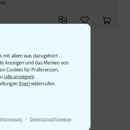
 mm
9 €
is mit allem was dazugehört
rte Anzeigen und das Merken von
von Cookies für Präferenzen,
u (
alle anzeigen
).
ellungen (
hier
) widerrufen.
·
Impressum
Datenschutzhinweise