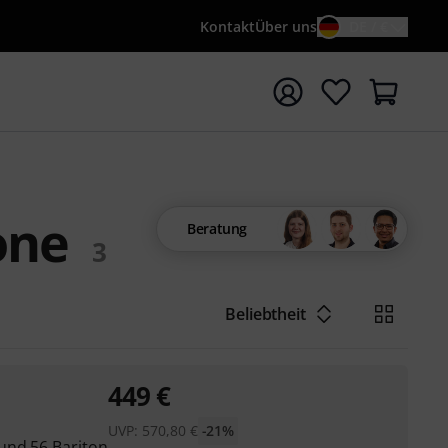
Kontakt
Über uns
DE / €
e mit Suchwort {searchTerm} starten
one
Beratung
3
Beliebtheit
449
€
UVP:
570,80
€
-21%
und 56 Bariton