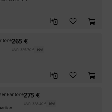
265
€
ritone
UVP:
325,70
€
-19%
275
€
ser Baritone
UVP:
328,40
€
-16%
bariton