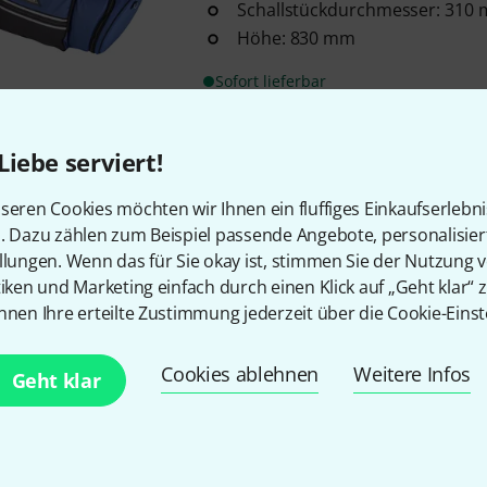
Schallstückdurchmesser: 310
Höhe: 830 mm
Sofort lieferbar
Liebe serviert!
Kostenloser Versand ab 2
Alle Preise inkl. MwSt.
seren Cookies möchten wir Ihnen ein fluffiges Einkaufserlebn
n. Dazu zählen zum Beispiel passende Angebote, personalisie
llungen. Wenn das für Sie okay ist, stimmen Sie der Nutzung 
tiken und Marketing einfach durch einen Klick auf „Geht klar“ z
nnen Ihre erteilte Zustimmung jederzeit über die Cookie-Einst
Gefällt Ihnen, was Sie sehen?
Cookies ablehnen
Weitere Infos
Geht klar
Teilen
Hilfe & Feedback