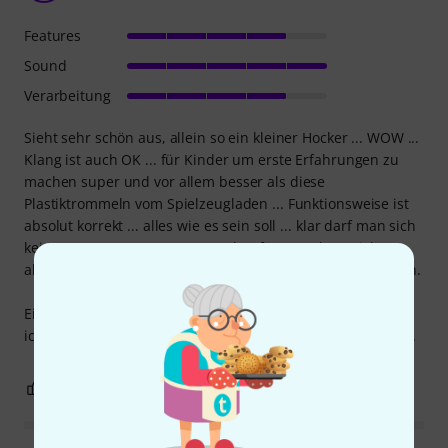
Features
Sound
Verarbeitung
Sieht sehr schön aus, allein so ein kleiner Hocker ... WOW ...
Klang ist auch OK ... für Kinder um erste Erfahrungen zu
machen super und vor allem besser als diese
Plastiktrommeln vom Spielzeugladen ... Funktionsweise ist
absolut korrekt ... alles wie es sein soll ... klar darf man sich
kein Top Drumset erwarten ... aber für 1-2 Jahre reicht es
allemal ... mit diesem Preis kann man nichts falsch machen.
Einzig die Hi Hat Maschine ist etwas wackelig ... da werde
ich aber noch bissl nachbessern ... dann wird es OK sein ...
0
0
BEWERTUNG MELDEN