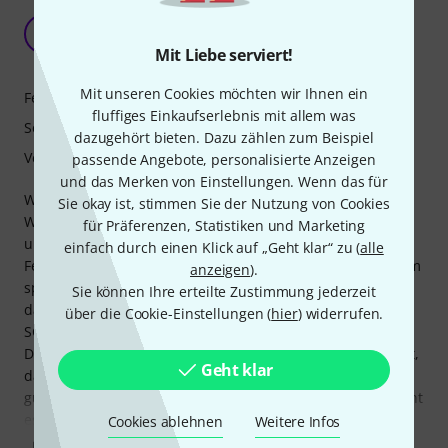
Ein gutes Kinder-Schlagzeug - nicht mehr, aber
auch nicht weniger
D
Mit Liebe serviert!
DrummatikersLehrer 12.04.2023
Mit unseren Cookies möchten wir Ihnen ein
Features
fluffiges Einkaufserlebnis mit allem was
Sound
dazugehört bieten. Dazu zählen zum Beispiel
Verarbeitung
passende Angebote, personalisierte Anzeigen
und das Merken von Einstellungen. Wenn das für
Wir haben das Teil für unseren 3-Jährigen letztes
Sie okay ist, stimmen Sie der Nutzung von Cookies
Weihnachten unter den Baum gestellt und er war hin und
für Präferenzen, Statistiken und Marketing
und weg! Und das Beste: Er ist es noch!
einfach durch einen Klick auf „Geht klar“ zu (
alle
Features: Da ist eigentlich alles dran, was man benötigt, um
anzeigen
).
spielen zu lernen (oder einfach nur Krach zu machen... ja,
Sie können Ihre erteilte Zustimmung jederzeit
das Ding ist natürlich laut, aber is ja halt auch ein
über die Cookie-Einstellungen (
hier
) widerrufen.
SCHLAGZEUG und keine Harfe ;)...)
Der Sound: Erwartet man ein mega gutklingendes Drumset,
Geht klar
dann ... selber Schuld. Es ist eben ein vergleichsweise
günstiges Kinderschlagzeug zum lernen, ABER: Dafür macht
es seine Sache sehr gut! Es klingt bei
Cookies ablehnen
Weitere Infos