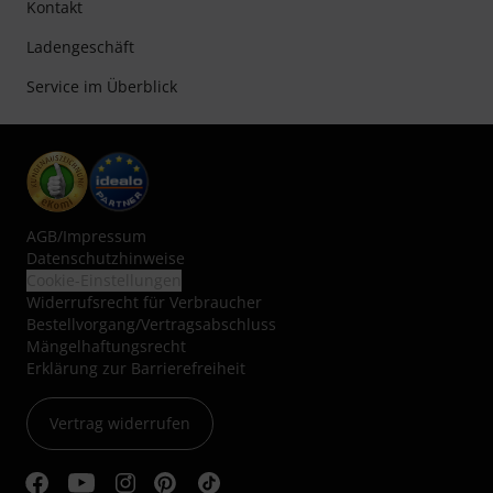
Kontakt
Ladengeschäft
Service im Überblick
AGB
/
Impressum
Datenschutzhinweise
Cookie-Einstellungen
Widerrufsrecht für Verbraucher
Bestellvorgang/Vertragsabschluss
Mängelhaftungsrecht
Erklärung zur Barrierefreiheit
Vertrag widerrufen