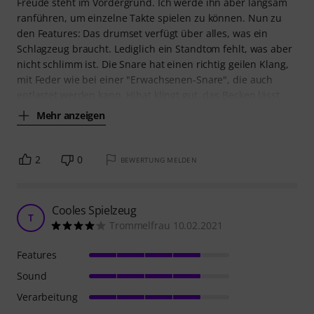
Freude steht im Vordergrund. Ich werde ihn aber langsam
ranführen, um einzelne Takte spielen zu können. Nun zu
den Features: Das drumset verfügt über alles, was ein
Schlagzeug braucht. Lediglich ein Standtom fehlt, was aber
nicht schlimm ist. Die Snare hat einen richtig geilen Klang,
mit Feder wie bei einer "Erwachsenen-Snare", die auch
entlastet werden kann. Hihat klingt gut, das Becken lässt
Mehr anzeigen
2
0
BEWERTUNG MELDEN
Cooles Spielzeug
T
Trommelfrau 10.02.2021
Features
Sound
Verarbeitung