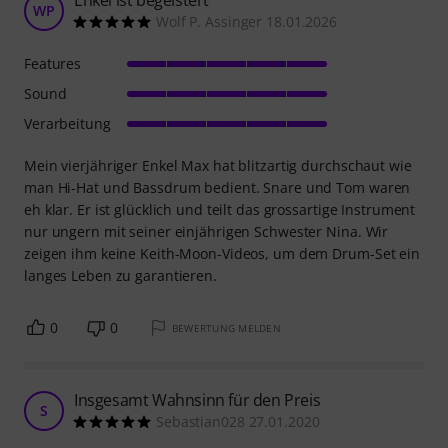
Enkel ist begeistert
WP
Wolf P. Assinger 18.01.2026
Features
Sound
Verarbeitung
Mein vierjähriger Enkel Max hat blitzartig durchschaut wie
man Hi-Hat und Bassdrum bedient. Snare und Tom waren
eh klar. Er ist glücklich und teilt das grossartige Instrument
nur ungern mit seiner einjährigen Schwester Nina. Wir
zeigen ihm keine Keith-Moon-Videos, um dem Drum-Set ein
langes Leben zu garantieren.
0
0
BEWERTUNG MELDEN
Insgesamt Wahnsinn für den Preis
S
Sebastian028 27.01.2020