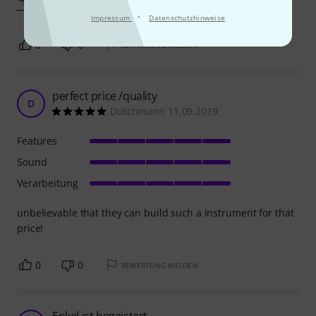
Mehr anzeigen
·
Impressum
Datenschutzhinweise
0
0
BEWERTUNG MELDEN
perfect price /quality
D
Dutchmann 11.09.2019
Features
Sound
Verarbeitung
unbelievable that they can build such a instrument for that
price!
0
0
BEWERTUNG MELDEN