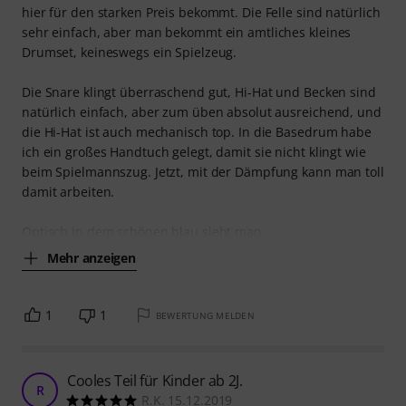
hier für den starken Preis bekommt. Die Felle sind natürlich
sehr einfach, aber man bekommt ein amtliches kleines
Drumset, keineswegs ein Spielzeug.
Die Snare klingt überraschend gut, Hi-Hat und Becken sind
natürlich einfach, aber zum üben absolut ausreichend, und
die Hi-Hat ist auch mechanisch top. In die Basedrum habe
ich ein großes Handtuch gelegt, damit sie nicht klingt wie
beim Spielmannszug. Jetzt, mit der Dämpfung kann man toll
damit arbeiten.
Optisch in dem schönen blau sieht man
Mehr anzeigen
1
1
BEWERTUNG MELDEN
Cooles Teil für Kinder ab 2J.
R
R.K. 15.12.2019