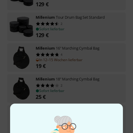
129
€
Millenium
Tour Drum Bag Set Standard
2
Sofort lieferbar
129
€
Millenium
16" Marching Cymbal Bag
4
In 12–15 Wochen lieferbar
19
€
Millenium
18" Marching Cymbal Bag
2
Sofort lieferbar
25
€
Millenium
Conga Bag 12"
42
Sofort lieferbar
29
€