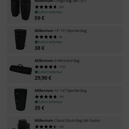
Millenium
Conga Bag Set 1011
264
Sofort lieferbar
59
€
Millenium
13"-15" Djembe Bag
86
Sofort lieferbar
38
€
Millenium
6-Micstand Bag
1739
Sofort lieferbar
29,90
€
Millenium
12"-14" Djembe Bag
184
Sofort lieferbar
35
€
Millenium
Classic Drum Bag Set Fusion
268