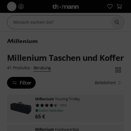
Suche 
Millenium Taschen und Koffer
Beratung
41
Produkte
·
Filter
Beliebtheit
Millenium
Touring Trolley
1818
Sofort lieferbar
65
€
Millenium
Hardware Bag