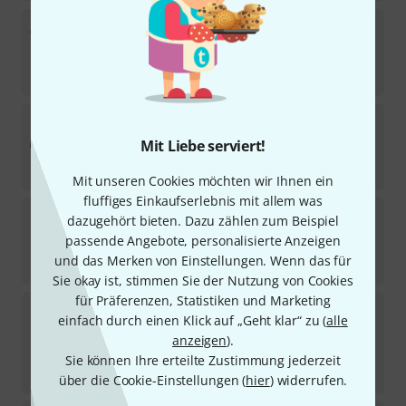
Millenium
6-Microphone Bag
291
Sofort lieferbar
9,90
€
Millenium
Elite Drum Bag Studio Set
3
Mit Liebe serviert!
In 4–5 Wochen lieferbar
149
€
Mit unseren Cookies möchten wir Ihnen ein
fluffiges Einkaufserlebnis mit allem was
Millenium
20" Marching Cymbal Bag
dazugehört bieten. Dazu zählen zum Beispiel
passende Angebote, personalisierte Anzeigen
Sofort lieferbar
und das Merken von Einstellungen. Wenn das für
29
€
Sie okay ist, stimmen Sie der Nutzung von Cookies
für Präferenzen, Statistiken und Marketing
Millenium
Loop Tape
einfach durch einen Klick auf „Geht klar“ zu (
alle
24
anzeigen
).
Sofort lieferbar
4,90
€
Sie können Ihre erteilte Zustimmung jederzeit
0,98
€
/ m
über die Cookie-Einstellungen (
hier
) widerrufen.