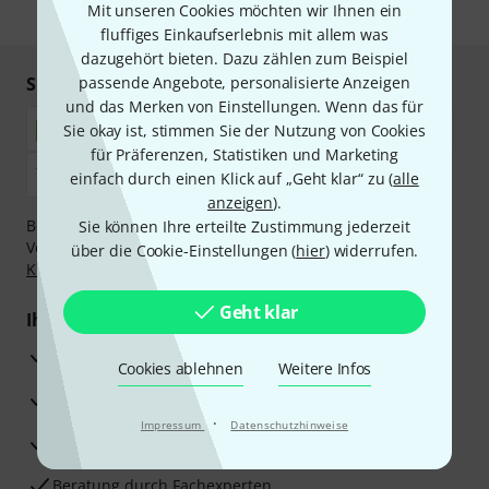
Mit unseren Cookies möchten wir Ihnen ein
* Pflichtfeld
fluffiges Einkaufserlebnis mit allem was
dazugehört bieten. Dazu zählen zum Beispiel
Sicher einkaufen & bezahlen
passende Angebote, personalisierte Anzeigen
und das Merken von Einstellungen. Wenn das für
Sie okay ist, stimmen Sie der Nutzung von Cookies
für Präferenzen, Statistiken und Marketing
einfach durch einen Klick auf „Geht klar“ zu (
alle
anzeigen
).
Bezahlen Sie vertraulich und sicher per Nachnahme,
Sie können Ihre erteilte Zustimmung jederzeit
Vorkasse, PayPal, Amazon Pay,
Klarna Sofort bezahlen
,
über die Cookie-Einstellungen (
hier
) widerrufen.
Klarna Ratenzahlung
oder Kreditkarte.
Geht klar
Ihre Vorteile
3 Jahre Thomann Garantie
Cookies ablehnen
Weitere Infos
30 Tage Money-Back-Garantie
·
Impressum
Datenschutzhinweise
Reparaturservice
Beratung durch Fachexperten