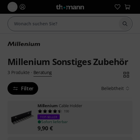
Suche 
Millenium Sonstiges Zubehör
Beratung
3
Produkte
·
Filter
Beliebtheit
Millenium
Cable Holder
190
TOP-SELLER
Sofort lieferbar
9,90
€