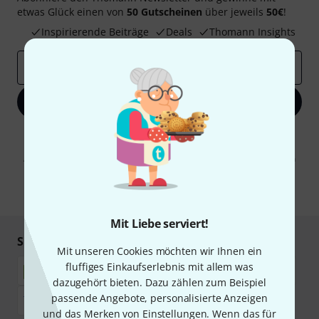
etwas Glück einen von
50 Gutscheinen
über jeweils
50€
!
Inspirierende Beiträge
Deals
Thomann Insights
E-Mail-Adresse
*
Jetzt anmelden
Mit Klick auf „Jetzt anmelden“ stimmen Sie dem Erhalt von E-Mail-
Werbung und einer Messung des E-Mail-Nutzungsverhaltens zu. Die
Abmeldung ist jederzeit möglich. Weitere Informationen finden Sie in
unseren
Datenschutzhinweisen
.
* Pflichtfeld
Mit Liebe serviert!
Sicher einkaufen & bezahlen
Mit unseren Cookies möchten wir Ihnen ein
fluffiges Einkaufserlebnis mit allem was
dazugehört bieten. Dazu zählen zum Beispiel
passende Angebote, personalisierte Anzeigen
und das Merken von Einstellungen. Wenn das für