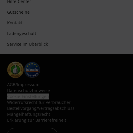
Hilfe-Center
Gutscheine
Kontakt
Ladengeschäft
Service im Überblick
AGB
/
Impressum
Datenschutzhinweise
Cookie-Einstellungen
Widerrufsrecht für Verbraucher
Bestellvorgang/Vertragsabschluss
Mängelhaftungsrecht
Erklärung zur Barrierefreiheit