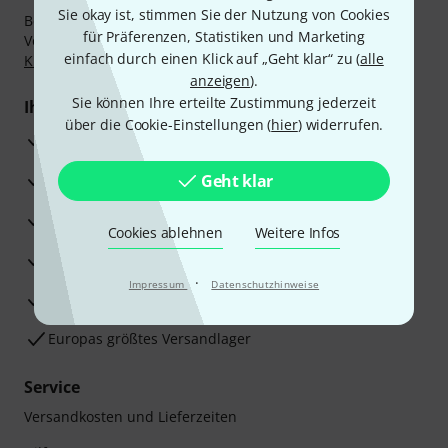
Sie okay ist, stimmen Sie der Nutzung von Cookies
Bezahlen Sie vertraulich und sicher per Nachnahme,
für Präferenzen, Statistiken und Marketing
Vorkasse, PayPal, Amazon Pay,
Klarna Sofort bezahlen
,
einfach durch einen Klick auf „Geht klar“ zu (
alle
Klarna Ratenzahlung
oder Kreditkarte.
anzeigen
).
Sie können Ihre erteilte Zustimmung jederzeit
Ihre Vorteile
über die Cookie-Einstellungen (
hier
) widerrufen.
3 Jahre Thomann Garantie
30 Tage Money-Back-Garantie
Geht klar
Reparaturservice
Cookies ablehnen
Weitere Infos
Beratung durch Fachexperten
·
Impressum
Datenschutzhinweise
Zufriedenheitsgarantie
Europas größtes Versandlager
Service
Versandkosten und Lieferzeiten