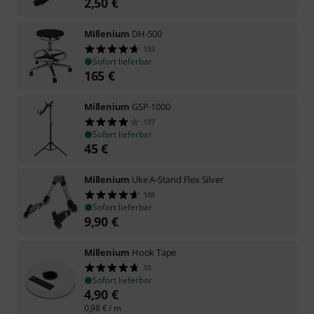
2,50
€
Millenium
DH-500
153
Sofort lieferbar
165
€
Millenium
GSP-1000
197
Sofort lieferbar
45
€
Millenium
Uke A-Stand Flex Silver
168
Sofort lieferbar
9,90
€
Millenium
Hook Tape
35
Sofort lieferbar
4,90
€
0,98
€
/ m