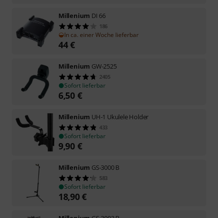
Millenium
DI 66
186
In ca. einer Woche lieferbar
44
€
Millenium
GW-2525
2405
Sofort lieferbar
6,50
€
Millenium
UH-1 Ukulele Holder
433
Sofort lieferbar
9,90
€
Millenium
GS-3000 B
583
Sofort lieferbar
18,90
€
Millenium
GS-3003 B