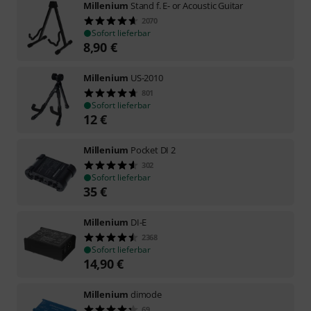
Millenium
Stand f. E- or Acoustic Guitar
2070
Sofort lieferbar
8,90
€
Millenium
US-2010
801
Sofort lieferbar
12
€
Millenium
Pocket DI 2
302
Sofort lieferbar
35
€
Millenium
DI-E
2368
Sofort lieferbar
14,90
€
Millenium
dimode
69