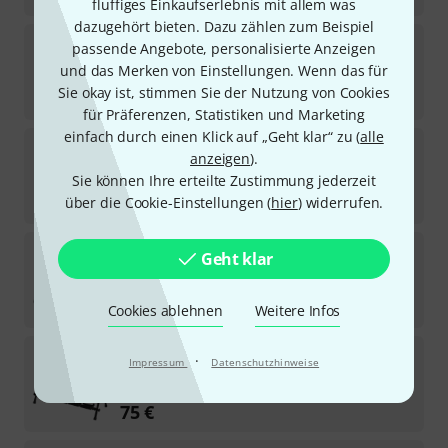
fluffiges Einkaufserlebnis mit allem was
dazugehört bieten. Dazu zählen zum Beispiel
Millenium
Guitar Clothes Rail Hanger
passende Angebote, personalisierte Anzeigen
30
und das Merken von Einstellungen. Wenn das für
Sofort lieferbar
Sie okay ist, stimmen Sie der Nutzung von Cookies
6,90
€
für Präferenzen, Statistiken und Marketing
einfach durch einen Klick auf „Geht klar“ zu (
alle
Millenium
GW-2530
anzeigen
).
340
Sie können Ihre erteilte Zustimmung jederzeit
Sofort lieferbar
8,50
€
über die Cookie-Einstellungen (
hier
) widerrufen.
Millenium
Uke A-Stand Flex Red
Geht klar
96
Sofort lieferbar
9,90
€
Cookies ablehnen
Weitere Infos
Millenium
GS-5005 B
·
Impressum
Datenschutzhinweise
52
Sofort lieferbar
75
€