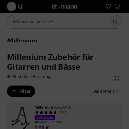
Suche 
Millenium Zubehör für
Gitarren und Bässe
Beratung
45
Produkte
·
Filter
Beliebtheit
Millenium
GS-2001 A
11057
TOP-SELLER
Sofort lieferbar
9,90
€