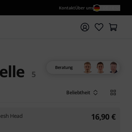
Kontakt
Über uns
DE / €
e mit Suchwort {searchTerm} starten
elle
Beratung
5
Beliebtheit
16,90
€
Mesh Head