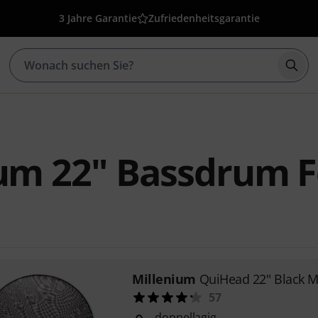
3 Jahre Garantie
Zufriedenheitsgarantie
Such
um 22" Bassdrum F
Millenium
QuiHead 22" Black 
57
doppellagig