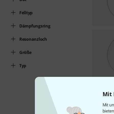
Felltyp
Dämpfungsring
Resonanzloch
Größe
Typ
Mit 
Mit un
biete