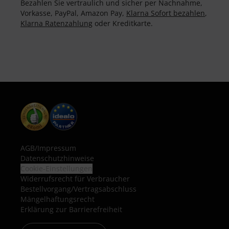
Bezahlen Sie vertraulich und sicher per Nachnahme,
Vorkasse, PayPal, Amazon Pay,
Klarna Sofort bezahlen
,
Klarna Ratenzahlung
oder Kreditkarte.
AGB
/
Impressum
Datenschutzhinweise
Cookie-Einstellungen
Widerrufsrecht für Verbraucher
Bestellvorgang/Vertragsabschluss
Mängelhaftungsrecht
Erklärung zur Barrierefreiheit