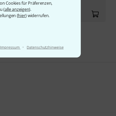
von Cookies für Präferenzen,
u (
alle anzeigen
).
ellungen (
hier
) widerrufen.
9 €
·
Impressum
Datenschutzhinweise