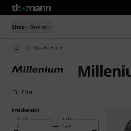
Shop
Service
22" Bassdrum Felle
Milleni
Filter
Preisbereich
Von (€)
Bis (€)