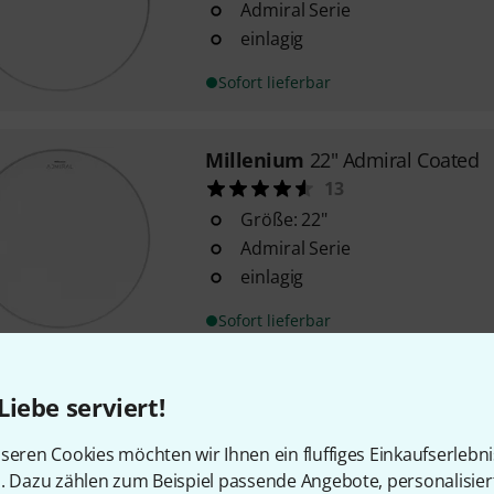
Admiral Serie
einlagig
Sofort lieferbar
Millenium
22" Admiral Coated
13
Größe: 22"
Admiral Serie
einlagig
Sofort lieferbar
Millenium
22" Eminence Coate
Liebe serviert!
9
seren Cookies möchten wir Ihnen ein fluffiges Einkaufserlebn
Größe: 22"
n. Dazu zählen zum Beispiel passende Angebote, personalisie
Eminence Serie