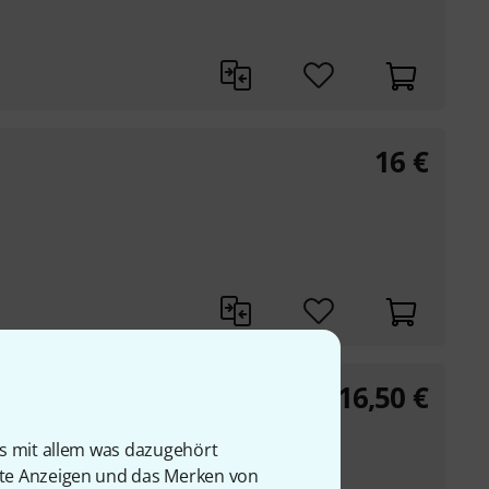
16
€
16,50
€
d
is mit allem was dazugehört
rte Anzeigen und das Merken von