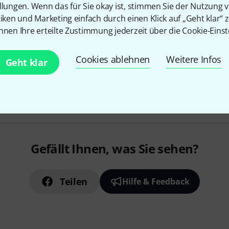
llungen. Wenn das für Sie okay ist, stimmen Sie der Nutzung 
doppellagig
tiken und Marketing einfach durch einen Klick auf „Geht klar“ z
nnen Ihre erteilte Zustimmung jederzeit über die Cookie-Einst
Sofort lieferbar
Cookies ablehnen
Weitere Infos
Geht klar
Kostenloser Versand ab 2
Alle Preise inkl. MwSt.
Gefällt Ihnen, was Sie sehen?
Teilen
Hilfe & Feedback