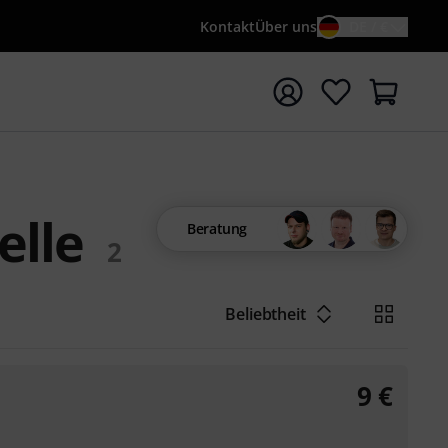
Kontakt
Über uns
DE / €
e mit Suchwort {searchTerm} starten
elle
Beratung
2
Beliebtheit
9
€