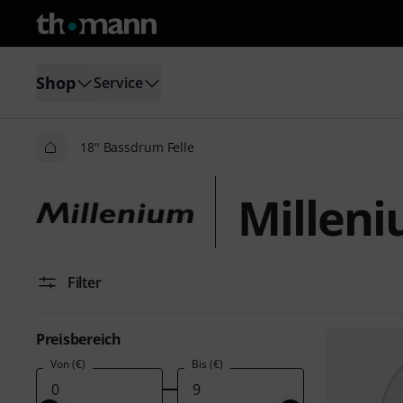
Shop
Service
18" Bassdrum Felle
Milleni
Filter
Preisbereich
Von (€)
Bis (€)