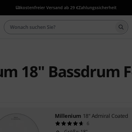
kostenfreier Versand ab 29 €
Zahlungssicherheit
Such
um 18" Bassdrum F
Millenium
18" Admiral Coated
6
Größe: 18"