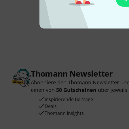
Thomann Newsletter
Abonniere den Thomann Newsletter und
einen von
50 Gutscheinen
über jeweils
Inspirierende Beiträge
Deals
Thomann Insights