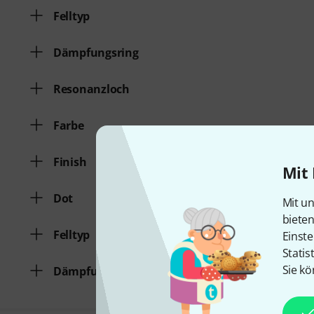
Felltyp
Dämpfungsring
Resonanzloch
Farbe
Finish
Mit 
Dot
Mit un
biete
Felltyp
Einste
Statis
Sie kö
Dämpfungsring