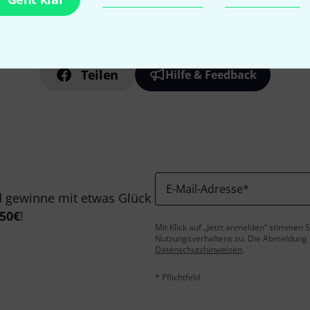
Gefällt Ihnen, was Sie sehen?
Teilen
Hilfe & Feedback
E-Mail-Adresse
*
 gewinne mit etwas Glück
50€
!
Mit Klick auf „Jetzt anmelden“ stimmen
Nutzungsverhaltens zu. Die Abmeldung is
Datenschutzhinweisen
.
* Pflichtfeld