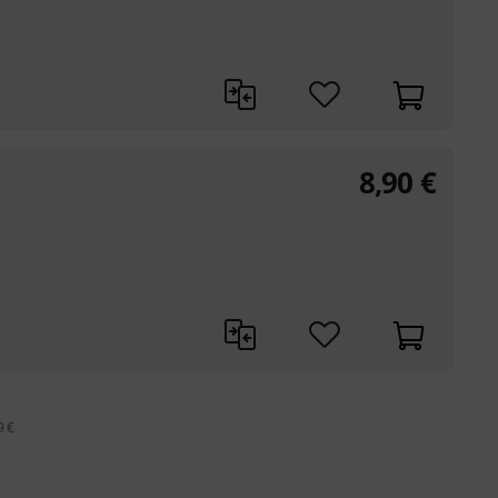
8,90
€
9 €