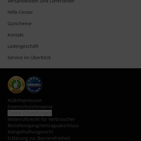
Versandkosten und Lieferzeiten
Hilfe-Center
Gutscheine
Kontakt
Ladengeschäft
Service im Überblick
AGB
/
Impressum
Datenschutzhinweise
Cookie-Einstellungen
Widerrufsrecht für Verbraucher
Bestellvorgang/Vertragsabschluss
Mängelhaftungsrecht
Erklärung zur Barrierefreiheit