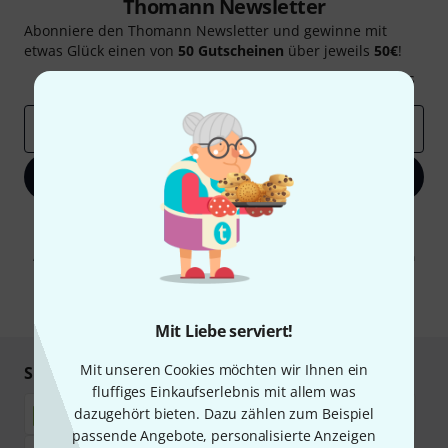
Thomann Newsletter
Abonniere den Thomann Newsletter und gewinne mit
etwas Glück einen von
50 Gutscheinen
über jeweils
50€
!
Inspirierende Beiträge
Deals
Thomann Insights
E-Mail-Adresse
*
Jetzt anmelden
Mit Klick auf „Jetzt anmelden“ stimmen Sie dem Erhalt von E-Mail-
Werbung und einer Messung des E-Mail-Nutzungsverhaltens zu. Die
Abmeldung ist jederzeit möglich. Weitere Informationen finden Sie in
unseren
Datenschutzhinweisen
.
* Pflichtfeld
Mit Liebe serviert!
Mit unseren Cookies möchten wir Ihnen ein
Sicher einkaufen & bezahlen
fluffiges Einkaufserlebnis mit allem was
dazugehört bieten. Dazu zählen zum Beispiel
passende Angebote, personalisierte Anzeigen