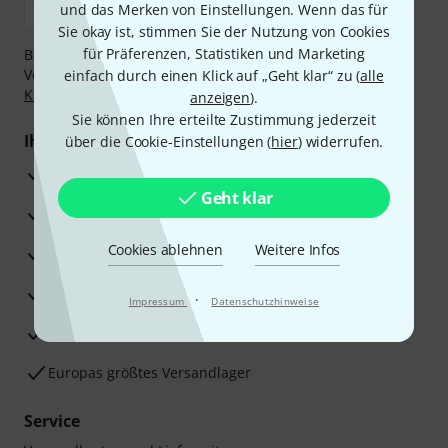
und das Merken von Einstellungen. Wenn das für
Sie okay ist, stimmen Sie der Nutzung von Cookies
für Präferenzen, Statistiken und Marketing
Bezahlen Sie vertraulich und sicher per Nachnahme,
Vorkasse, PayPal, Amazon Pay,
Klarna Sofort bezahlen
,
einfach durch einen Klick auf „Geht klar“ zu (
alle
Klarna Ratenzahlung
oder Kreditkarte.
anzeigen
).
Sie können Ihre erteilte Zustimmung jederzeit
Ihre Vorteile
über die Cookie-Einstellungen (
hier
) widerrufen.
3 Jahre Thomann Garantie
Geht klar
30 Tage Money-Back-Garantie
Cookies ablehnen
Weitere Infos
Reparaturservice
Beratung durch Fachexperten
·
Impressum
Datenschutzhinweise
Zufriedenheitsgarantie
Europas größtes Versandlager
Service