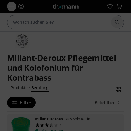
Suche 
Millant-Deroux Pflegemittel
und Kolofonium für
Kontrabass
Beratung
1
Produkte
·
Filter
Beliebtheit
Millant-Deroux
Bass Solo Rosin
6
Sofort lieferbar