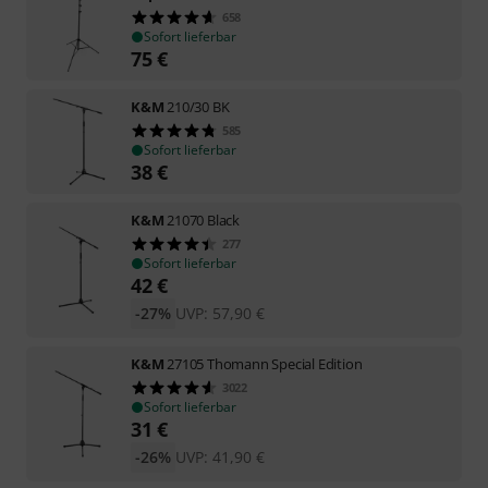
658
Sofort lieferbar
75
€
K&M
210/30 BK
585
Sofort lieferbar
38
€
K&M
21070 Black
277
Sofort lieferbar
42
€
-27%
UVP:
57,90
€
K&M
27105 Thomann Special Edition
3022
Sofort lieferbar
31
€
-26%
UVP:
41,90
€