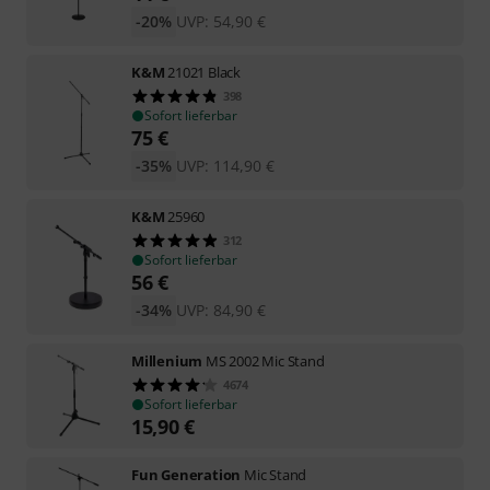
-20%
UVP:
54,90
€
K&M
21021 Black
398
Sofort lieferbar
75
€
-35%
UVP:
114,90
€
K&M
25960
312
Sofort lieferbar
56
€
-34%
UVP:
84,90
€
Millenium
MS 2002 Mic Stand
4674
Sofort lieferbar
15,90
€
Fun Generation
Mic Stand