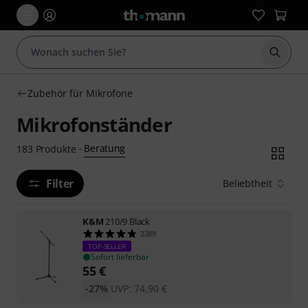
Suche 
Zubehör für Mikrofone
Mikrofonständer
Beratung
183
Produkte
·
Filter
Beliebtheit
K&M
210/9 Black
2389
TOP-SELLER
Sofort lieferbar
55
€
-27%
UVP:
74,90
€