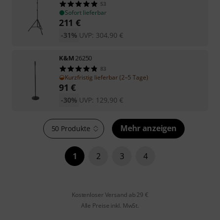
53
Sofort lieferbar
211
€
-31%
UVP:
304,90
€
K&M
26250
83
Kurzfristig lieferbar (2–5 Tage)
91
€
-30%
UVP:
129,90
€
Mehr anzeigen
50 Produkte
1
2
3
4
Kostenloser Versand ab 29 €
Alle Preise inkl. MwSt.