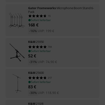
Gator Frameworks
Microphone Boom Stand 6-
Pack
15
Sofort lieferbar
168
€
-16%
UVP:
199
€
K&M
25950
704
Sofort lieferbar
52
€
-31%
UVP:
74,90
€
K&M
25600
217
Sofort lieferbar
83
€
-30%
UVP:
118,90
€
K&M
210/8