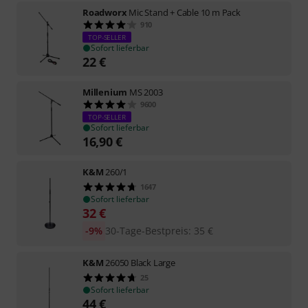
Roadworx
Mic Stand + Cable 10 m Pack
910
TOP-SELLER
Sofort lieferbar
22
€
Millenium
MS 2003
9600
TOP-SELLER
Sofort lieferbar
16,90
€
K&M
260/1
1647
Sofort lieferbar
32
€
-9%
30-Tage-Bestpreis
:
35
€
K&M
26050 Black Large
25
Sofort lieferbar
44
€