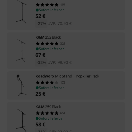
197
Sofort lieferbar
52
€
-27%
UVP:
70,90
€
K&M
252 Black
325
Sofort lieferbar
67
€
-32%
UVP:
98,90
€
Roadworx
Mic Stand + Popkiller Pack
172
Sofort lieferbar
25
€
K&M
259 Black
654
Sofort lieferbar
58
€
-31%
UVP:
83,90
€