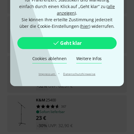
einfach durch einen Klick auf „Geht klar“ zu (
alle
-36%
UVP:
52,96
€
anzeigen
).
Sie können Ihre erteilte Zustimmung jederzeit
Gravity
MS CAB CL 01 S
über die Cookie-Einstellungen (
hier
) widerrufen.
136
Sofort lieferbar
34
€
Geht klar
-36%
UVP:
52,96
€
Cookies ablehnen
Weitere Infos
Gravity
MS 4322 B Microphone Stand
407
Sofort lieferbar
·
Impressum
Datenschutzhinweise
45
€
-32%
UVP:
66,51
€
K&M
25400
367
Sofort lieferbar
23
€
-30%
UVP:
32,90
€