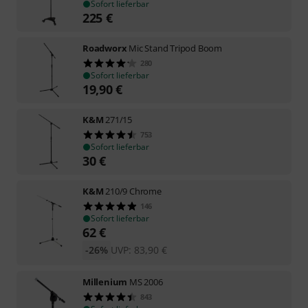
Sofort lieferbar
225
€
Roadworx
Mic Stand Tripod Boom
280
Sofort lieferbar
19,90
€
K&M
271/15
753
Sofort lieferbar
30
€
K&M
210/9 Chrome
146
Sofort lieferbar
62
€
-26%
UVP:
83,90
€
Millenium
MS 2006
843