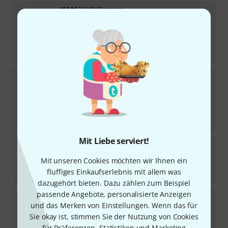
K&M
26200 Elegance
147
Sofort lieferbar
105
€
-29%
UVP:
147,90
€
K&M
26145
218
Sofort lieferbar
78
€
-34%
UVP:
118,90
€
Mit Liebe serviert!
Millenium
MS 2005
13324
Mit unseren Cookies möchten wir Ihnen ein
Sofort lieferbar
fluffiges Einkaufserlebnis mit allem was
13,90
€
dazugehört bieten. Dazu zählen zum Beispiel
passende Angebote, personalisierte Anzeigen
Gravity
MS CAB CL 01
und das Merken von Einstellungen. Wenn das für
217
Sie okay ist, stimmen Sie der Nutzung von Cookies
Sofort lieferbar
34
€
für Präferenzen, Statistiken und Marketing