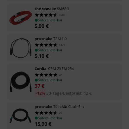
the sssnake
SM6RD
3283
Sofort lieferbar
5,90
€
pro snake
TPM 1,0
1173
Sofort lieferbar
5,10
€
Cordial
CPM 20 FM 234
28
Sofort lieferbar
37
€
-12%
30-Tage-Bestpreis
:
42
€
pro snake
70th Mic Cable 5m
29
Sofort lieferbar
15,90
€