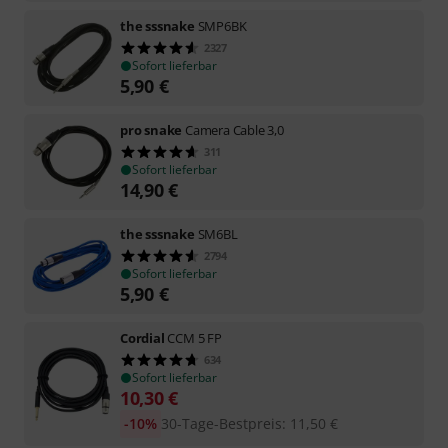
the sssnake
SMP6BK
2327
Sofort lieferbar
5,90
€
pro snake
Camera Cable 3,0
311
Sofort lieferbar
14,90
€
the sssnake
SM6BL
2794
Sofort lieferbar
5,90
€
Cordial
CCM 5 FP
634
Sofort lieferbar
10,30
€
-10%
30-Tage-Bestpreis
:
11,50
€