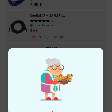
7,90
€
Cordial
CPM 20 FM-Flex
75
Sofort lieferbar
35
€
-5%
30-Tage-Bestpreis
:
37
€
pro snake
TPM 15
220
Sofort lieferbar
15,50
€
Cordial
CTM 1,5 FM-BK
219
Sofort lieferbar
15,50
€
-27%
UVP:
21,18
€
the sssnake
SK233-0,5 XLR Patch