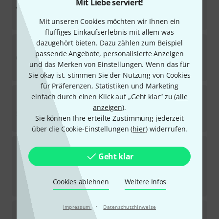
Mit Liebe serviert!
2086
Sofort lieferbar
4,50
€
Mit unseren Cookies möchten wir Ihnen ein
fluffiges Einkaufserlebnis mit allem was
pro snake
XLR Cable 50m
dazugehört bieten. Dazu zählen zum Beispiel
passende Angebote, personalisierte Anzeigen
109
Sofort lieferbar
und das Merken von Einstellungen. Wenn das für
44
€
Sie okay ist, stimmen Sie der Nutzung von Cookies
für Präferenzen, Statistiken und Marketing
pro snake
TPM 20,0 CC Micro Cable deepbl
einfach durch einen Klick auf „Geht klar“ zu (
alle
205
anzeigen
).
Sofort lieferbar
Sie können Ihre erteilte Zustimmung jederzeit
18,40
€
über die Cookie-Einstellungen (
hier
) widerrufen.
Cordial
CFM 1,0 FM BK
634
Geht klar
Sofort lieferbar
12,90
€
Cookies ablehnen
Weitere Infos
-20%
UVP:
16,18
€
·
Impressum
Datenschutzhinweise
the sssnake
PC 20 Power Audio
164