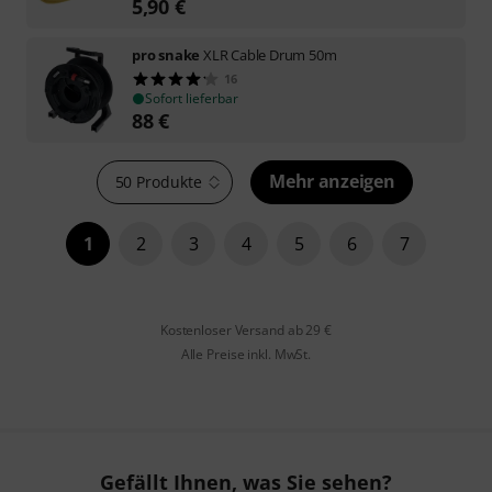
5,90
€
pro snake
XLR Cable Drum 50m
16
Sofort lieferbar
88
€
Mehr anzeigen
50 Produkte
1
2
3
4
5
6
7
Kostenloser Versand ab 29 €
Alle Preise inkl. MwSt.
Gefällt Ihnen, was Sie sehen?