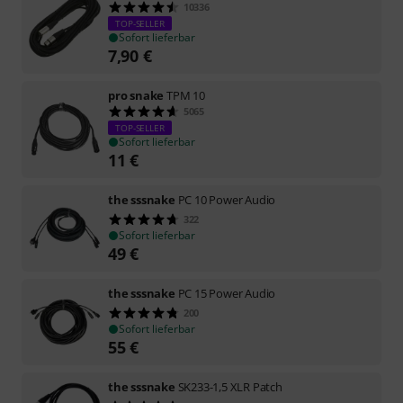
10336
TOP-SELLER
Sofort lieferbar
7,90
€
pro snake
TPM 10
5065
TOP-SELLER
Sofort lieferbar
11
€
the sssnake
PC 10 Power Audio
322
Sofort lieferbar
49
€
the sssnake
PC 15 Power Audio
200
Sofort lieferbar
55
€
the sssnake
SK233-1,5 XLR Patch