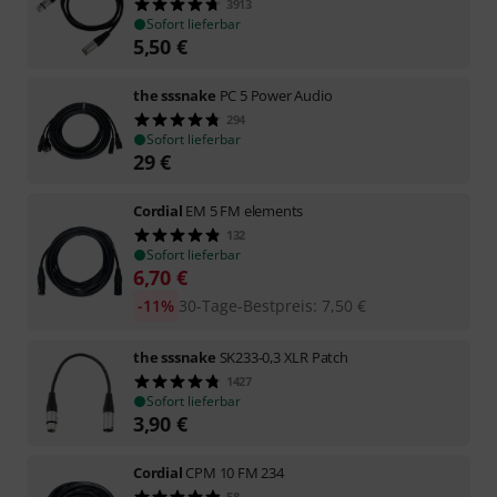
3913
Sofort lieferbar
5,50
€
the sssnake
PC 5 Power Audio
294
Sofort lieferbar
29
€
Cordial
EM 5 FM elements
132
Sofort lieferbar
6,70
€
-11%
30-Tage-Bestpreis
:
7,50
€
the sssnake
SK233-0,3 XLR Patch
1427
Sofort lieferbar
3,90
€
Cordial
CPM 10 FM 234
58