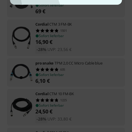
Sofort lieferbar
69
€
Cordial
CTM 3 FM-BK
1501
Sofort lieferbar
16,90
€
-28%
UVP:
23,56
€
pro snake
TPM 2,0 CC Micro Cable blue
605
Sofort lieferbar
6,10
€
Cordial
CTM 10 FM-BK
1225
Sofort lieferbar
24,50
€
-28%
UVP:
33,80
€