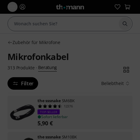
Suche 
Zubehör für Mikrofone
Mikrofonkabel
Beratung
313
Produkte
·
Filter
Beliebtheit
the sssnake
SM6BK
12376
TOP-SELLER
Sofort lieferbar
5,90
€
the sssnake
SM10BK