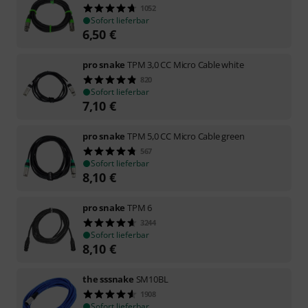
1052
Sofort lieferbar
6,50
€
pro snake
TPM 3,0 CC Micro Cable white
820
Sofort lieferbar
7,10
€
pro snake
TPM 5,0 CC Micro Cable green
567
Sofort lieferbar
8,10
€
pro snake
TPM 6
3244
Sofort lieferbar
8,10
€
the sssnake
SM10BL
1908
Sofort lieferbar