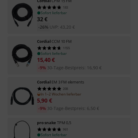
Cordial
CPM 15 FM
183
Sofort lieferbar
32
€
-26%
UVP:
43,20
€
Cordial
CCM 10 FM
1155
Sofort lieferbar
15,40
€
-9%
30-Tage-Bestpreis
:
16,90
€
Cordial
EM 3 FM elements
208
In 1–2 Wochen lieferbar
5,90
€
-9%
30-Tage-Bestpreis
:
6,50
€
pro snake
TPM 0,5
961
Sofort lieferbar