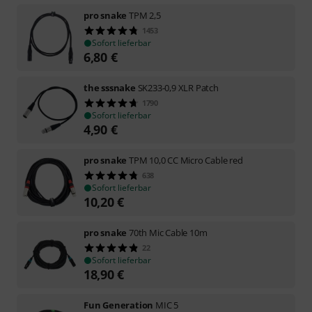
pro snake
TPM 2,5
1453
Sofort lieferbar
6,80
€
the sssnake
SK233-0,9 XLR Patch
1790
Sofort lieferbar
4,90
€
pro snake
TPM 10,0 CC Micro Cable red
638
Sofort lieferbar
10,20
€
pro snake
70th Mic Cable 10m
22
Sofort lieferbar
18,90
€
Fun Generation
MIC 5