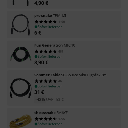
4,90
€
pro snake
TPM 1,5
1190
Sofort lieferbar
6
€
Fun Generation
MIC 10
489
Sofort lieferbar
8,90
€
Sommer Cable
SC-Source MkII Highflex 5m
46
Sofort lieferbar
31
€
-42%
UVP:
53
€
the sssnake
SM6YE
1795
Sofort lieferbar