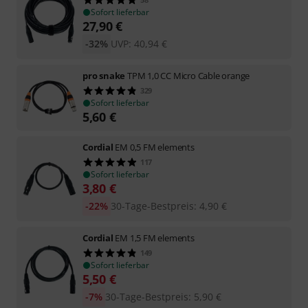
Sofort lieferbar
27,90
€
-32%
UVP:
40,94
€
pro snake
TPM 1,0 CC Micro Cable orange
329
Sofort lieferbar
5,60
€
Cordial
EM 0,5 FM elements
117
Sofort lieferbar
3,80
€
-22%
30-Tage-Bestpreis
:
4,90
€
Cordial
EM 1,5 FM elements
149
Sofort lieferbar
5,50
€
-7%
30-Tage-Bestpreis
:
5,90
€