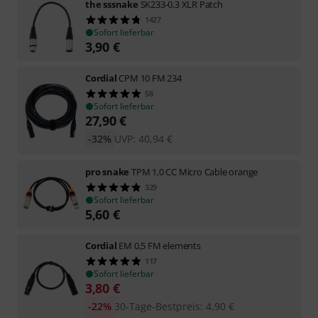
the sssnake
SK233-0,3 XLR Patch
1427
Sofort lieferbar
3,90
€
Cordial
CPM 10 FM 234
58
Sofort lieferbar
27,90
€
-32%
UVP:
40,94
€
pro snake
TPM 1,0 CC Micro Cable orange
329
Sofort lieferbar
5,60
€
Cordial
EM 0,5 FM elements
117
Sofort lieferbar
3,80
€
-22%
30-Tage-Bestpreis
:
4,90
€