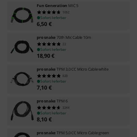
Fun Generation
MIC 5
1052
Sofort lieferbar
6,50
€
pro snake
70th Mic Cable 10m
22
Sofort lieferbar
18,90
€
pro snake
TPM 3,0 CC Micro Cable white
820
Sofort lieferbar
7,10
€
pro snake
TPM 6
3244
Sofort lieferbar
8,10
€
pro snake
TPM 5,0 CC Micro Cable green