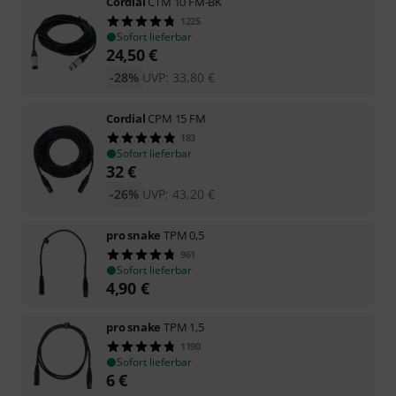
Cordial
CTM 10 FM-BK
1225
Sofort lieferbar
24,50
€
-28%
UVP:
33,80
€
Cordial
CPM 15 FM
183
Sofort lieferbar
32
€
-26%
UVP:
43,20
€
pro snake
TPM 0,5
961
Sofort lieferbar
4,90
€
pro snake
TPM 1,5
1190
Sofort lieferbar
6
€