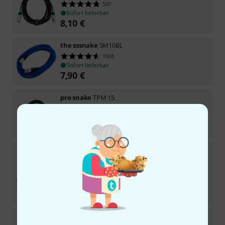
567
Sofort lieferbar
8,10
€
the sssnake
SM10BL
1908
Sofort lieferbar
7,90
€
pro snake
TPM 15
220
Sofort lieferbar
15,50
€
Cordial
CTM 1,5 FM-BK
219
Sofort lieferbar
15,50
€
-27%
UVP:
21,18
€
the sssnake
SK233-0,5 XLR Patch