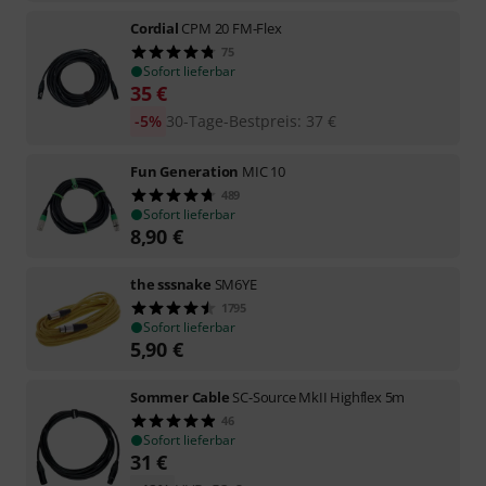
Cordial
CPM 20 FM-Flex
75
Sofort lieferbar
35
€
-5%
30-Tage-Bestpreis
:
37
€
Fun Generation
MIC 10
489
Sofort lieferbar
8,90
€
the sssnake
SM6YE
1795
Sofort lieferbar
5,90
€
Sommer Cable
SC-Source MkII Highflex 5m
46
Sofort lieferbar
31
€