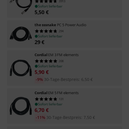
3913
Sofort lieferbar
5,50
€
the sssnake
PC 5 Power Audio
294
Sofort lieferbar
29
€
Cordial
EM 3 FM elements
208
Sofort lieferbar
5,90
€
-9%
30-Tage-Bestpreis
:
6,50
€
Cordial
EM 5 FM elements
131
Sofort lieferbar
6,70
€
-11%
30-Tage-Bestpreis
:
7,50
€