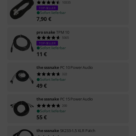
10335
TOP-SELLER
Sofort lieferbar
7,90
€
pro snake
TPM 10
5065
TOP-SELLER
Sofort lieferbar
11
€
the sssnake
PC 10 Power Audio
322
Sofort lieferbar
49
€
the sssnake
PC 15 Power Audio
200
Sofort lieferbar
55
€
the sssnake
SK233-1,5 XLR Patch