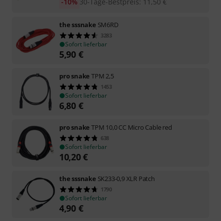
-10%
30-Tage-Bestpreis
:
11,50
€
the sssnake
SM6RD
3283
Sofort lieferbar
5,90
€
pro snake
TPM 2,5
1453
Sofort lieferbar
6,80
€
pro snake
TPM 10,0 CC Micro Cable red
638
Sofort lieferbar
10,20
€
the sssnake
SK233-0,9 XLR Patch
1790
Sofort lieferbar
4,90
€