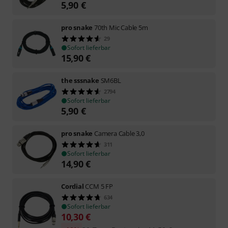
5,90
€
pro snake
70th Mic Cable 5m
29
Sofort lieferbar
15,90
€
the sssnake
SM6BL
2794
Sofort lieferbar
5,90
€
pro snake
Camera Cable 3,0
311
Sofort lieferbar
14,90
€
Cordial
CCM 5 FP
634
Sofort lieferbar
10,30
€