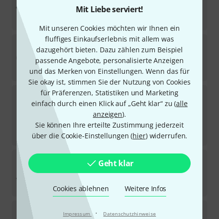
2086
Mit Liebe serviert!
Sofort lieferbar
4,50
€
Mit unseren Cookies möchten wir Ihnen ein
fluffiges Einkaufserlebnis mit allem was
pro snake
XLR Cable 50m
dazugehört bieten. Dazu zählen zum Beispiel
109
passende Angebote, personalisierte Anzeigen
Sofort lieferbar
44
€
und das Merken von Einstellungen. Wenn das für
Sie okay ist, stimmen Sie der Nutzung von Cookies
für Präferenzen, Statistiken und Marketing
Cordial
CCM 10 FM
einfach durch einen Klick auf „Geht klar“ zu (
alle
1155
Sofort lieferbar
anzeigen
).
15,40
€
Sie können Ihre erteilte Zustimmung jederzeit
-9%
30-Tage-Bestpreis
:
16,90
€
über die Cookie-Einstellungen (
hier
) widerrufen.
the sssnake
PC 20 Power Audio
Geht klar
164
Sofort lieferbar
69
€
Cookies ablehnen
Weitere Infos
pro snake
TPM 20,0 CC Micro Cable deepbl
·
Impressum
Datenschutzhinweise
205