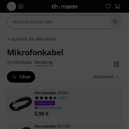
Suche 
Zubehör für Mikrofone
Mikrofonkabel
Beratung
313
Produkte
·
Filter
Beliebtheit
the sssnake
SM6BK
12375
TOP-SELLER
Sofort lieferbar
5,90
€
the sssnake
SM10BK