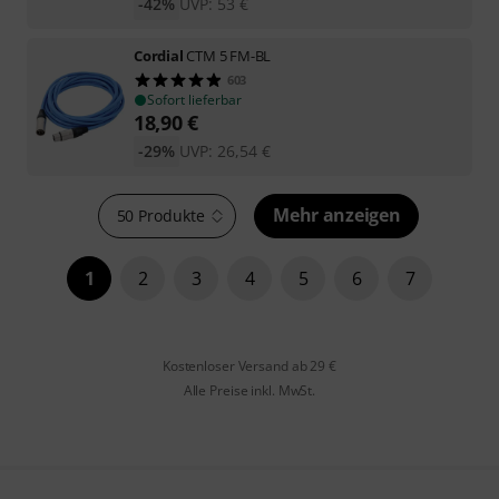
-42%
UVP:
53
€
Cordial
CTM 5 FM-BL
603
Sofort lieferbar
18,90
€
-29%
UVP:
26,54
€
Mehr anzeigen
50 Produkte
1
2
3
4
5
6
7
Kostenloser Versand ab 29 €
Alle Preise inkl. MwSt.