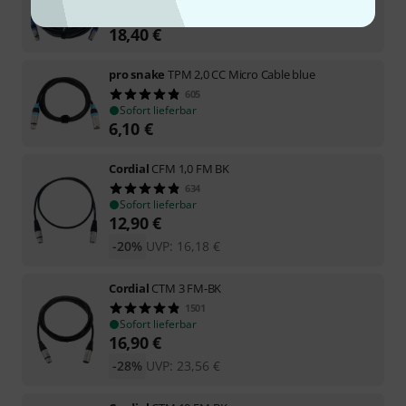
Sofort lieferbar
18,40
€
pro snake
TPM 2,0 CC Micro Cable blue
605
Sofort lieferbar
6,10
€
Cordial
CFM 1,0 FM BK
634
Sofort lieferbar
12,90
€
-20%
UVP:
16,18
€
Cordial
CTM 3 FM-BK
1501
Sofort lieferbar
16,90
€
-28%
UVP:
23,56
€