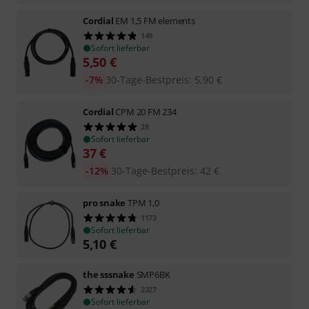
Cordial
EM 1,5 FM elements
149
Sofort lieferbar
5,50
€
-7%
30-Tage-Bestpreis
:
5,90
€
Cordial
CPM 20 FM 234
28
Sofort lieferbar
37
€
-12%
30-Tage-Bestpreis
:
42
€
pro snake
TPM 1,0
1173
Sofort lieferbar
5,10
€
the sssnake
SMP6BK
2327
Sofort lieferbar