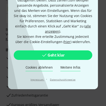
dazugehört bieten. Dazu zählen zum Beispiel
passende Angebote, personalisierte Anzeigen
und das Merken von Einstellungen. Wenn das für
Sie okay ist, stimmen Sie der Nutzung von Cookies
für Präferenzen, Statistiken und Marketing
einfach durch einen Klick auf „Geht klar“ zu (
alle
Bezahlen Sie vertraulich und sicher per Nachnahme,
anzeigen
).
Vorkasse, PayPal, Amazon Pay,
Klarna Sofort bezahlen
,
Sie können Ihre erteilte Zustimmung jederzeit
Klarna Ratenzahlung
oder Kreditkarte.
über die Cookie-Einstellungen (
hier
) widerrufen.
Ihre Vorteile
Geht klar
3 Jahre Thomann Garantie
30 Tage Money-Back-Garantie
Cookies ablehnen
Weitere Infos
Reparaturservice
·
Impressum
Datenschutzhinweise
Beratung durch Fachexperten
Zufriedenheitsgarantie
Europas größtes Versandlager