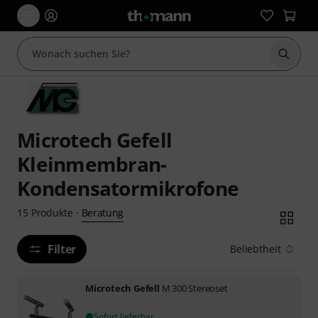
Suche 
Microtech Gefell
Kleinmembran-
Kondensatormikrofone
Beratung
15
Produkte
·
Filter
Beliebtheit
Microtech Gefell
M 300 Stereoset
Sofort lieferbar