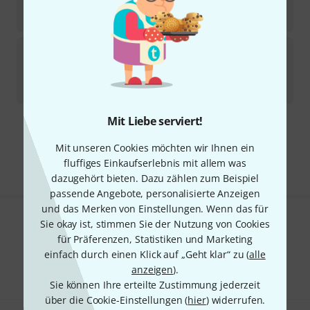
Auf Anfrage
9.815
€
Microtech Gefell
KEM 975 Satin Nickel
Auf Anfrage
9.815
€
Mit Liebe serviert!
Kostenloser Versand ab 29 €
Mit unseren Cookies möchten wir Ihnen ein
Alle Preise inkl. MwSt.
fluffiges Einkaufserlebnis mit allem was
dazugehört bieten. Dazu zählen zum Beispiel
passende Angebote, personalisierte Anzeigen
und das Merken von Einstellungen. Wenn das für
Sie okay ist, stimmen Sie der Nutzung von Cookies
Gefällt Ihnen, was Sie sehen?
für Präferenzen, Statistiken und Marketing
einfach durch einen Klick auf „Geht klar“ zu (
alle
Teilen
Hilfe & Feedback
anzeigen
).
Sie können Ihre erteilte Zustimmung jederzeit
über die Cookie-Einstellungen (
hier
) widerrufen.