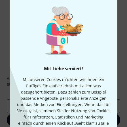
Gefällt Ihnen, was Sie sehen?
Teilen
Hilfe & Feedback
Mit Liebe serviert!
Thomann Newsletter
Abonniere den Thomann Newsletter und gewinne mit
Mit unseren Cookies möchten wir Ihnen ein
etwas Glück einen von
50 Gutscheinen
über jeweils
50€
!
fluffiges Einkaufserlebnis mit allem was
Inspirierende Beiträge
dazugehört bieten. Dazu zählen zum Beispiel
Deals
Thomann Insights
passende Angebote, personalisierte Anzeigen
und das Merken von Einstellungen. Wenn das für
E-Mail-Adresse
*
Sie okay ist, stimmen Sie der Nutzung von Cookies
für Präferenzen, Statistiken und Marketing
Jetzt anmelden
einfach durch einen Klick auf „Geht klar“ zu (
alle