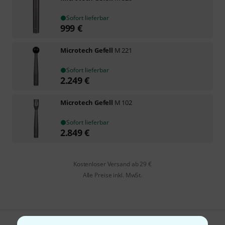
Sofort lieferbar
999
€
Microtech Gefell
M 221
Sofort lieferbar
2.249
€
Microtech Gefell
M 102
Sofort lieferbar
2.849
€
Kostenloser Versand ab 29 €
Alle Preise inkl. MwSt.