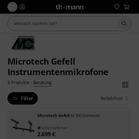
Suche 
Microtech Gefell
Instrumentenmikrofone
Beratung
8
Produkte
·
Filter
Beliebtheit
Microtech Gefell
M 300 Stereoset
Sofort lieferbar
2.699
€