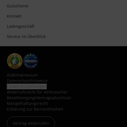
Gutscheine
Kontakt
Ladengeschäft
Service im Überblick
AGB
/
Impressum
Datenschutzhinweise
Cookie-Einstellungen
Widerrufsrecht für Verbraucher
Bestellvorgang/Vertragsabschluss
Mängelhaftungsrecht
Erklärung zur Barrierefreiheit
Vertrag widerrufen