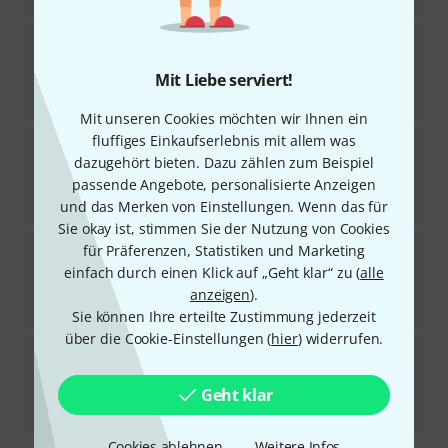
Microtech Gefell
M 1030 - EA 92 Set
Mit Liebe serviert!
Sofort lieferbar
2.499
€
Mit unseren Cookies möchten wir Ihnen ein
fluffiges Einkaufserlebnis mit allem was
Microtech Gefell
CMV 563 - M 7 S B-Stock
dazugehört bieten. Dazu zählen zum Beispiel
Sofort lieferbar
passende Angebote, personalisierte Anzeigen
5.298
€
und das Merken von Einstellungen. Wenn das für
Sie okay ist, stimmen Sie der Nutzung von Cookies
Microtech Gefell
M 930 Dark Bronze B-Stock
für Präferenzen, Statistiken und Marketing
einfach durch einen Klick auf „Geht klar“ zu (
alle
Sofort lieferbar
anzeigen
).
1.111
€
Sie können Ihre erteilte Zustimmung jederzeit
über die Cookie-Einstellungen (
hier
) widerrufen.
Microtech Gefell
M 990 Satin Nickel
Sofort lieferbar
Geht klar
2.899
€
Cookies ablehnen
Weitere Infos