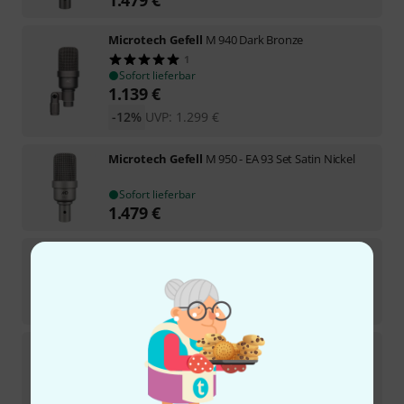
Microtech Gefell
M 940 Dark Bronze
1
Sofort lieferbar
1.139
€
-12%
UVP:
1.299
€
Microtech Gefell
M 950 - EA 93 Set Satin Nickel
Sofort lieferbar
1.479
€
Microtech Gefell
UM 57
In 4–5 Wochen lieferbar
8.239
€
Microtech Gefell
M 92.1 S
Sofort lieferbar
3.299
€