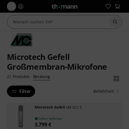
Suche 
Microtech Gefell
Großmembran-Mikrofone
Beratung
21
Produkte
·
Filter
Beliebtheit
Microtech Gefell
UM 92.1 S
Sofort lieferbar
3.799
€