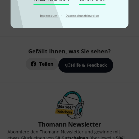
Kostenloser Versand ab 29 €
·
Alle Preise inkl. MwSt.
Impressum
Datenschutzhinweise
Gefällt Ihnen, was Sie sehen?
Teilen
Hilfe & Feedback
Thomann Newsletter
Abonniere den Thomann Newsletter und gewinne mit
etwas Glück einen von
50 Gutscheinen
über jeweils
50€
!