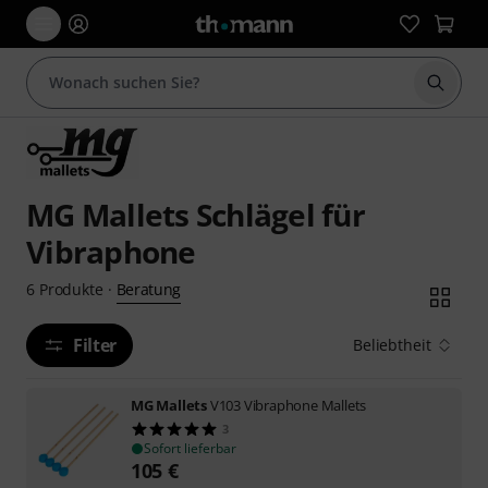
Suche 
MG Mallets Schlägel für
Vibraphone
Beratung
6
Produkte
·
Filter
Beliebtheit
MG Mallets
V103 Vibraphone Mallets
3
Sofort lieferbar
105
€