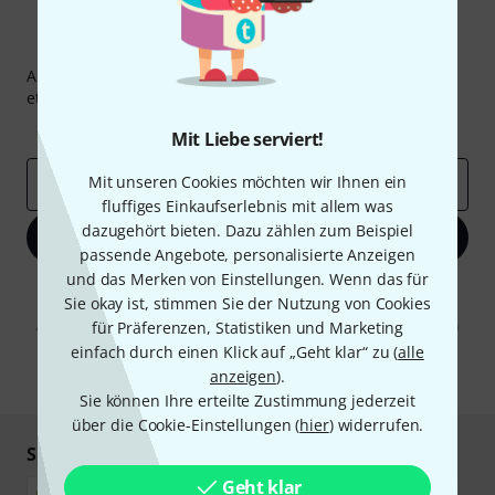
Thomann Newsletter
Abonniere den Thomann Newsletter und gewinne mit
etwas Glück einen von
50 Gutscheinen
über jeweils
50€
!
Inspirierende Beiträge
Deals
Thomann Insights
Mit Liebe serviert!
Mit unseren Cookies möchten wir Ihnen ein
E-Mail-Adresse
*
fluffiges Einkaufserlebnis mit allem was
dazugehört bieten. Dazu zählen zum Beispiel
Jetzt anmelden
passende Angebote, personalisierte Anzeigen
und das Merken von Einstellungen. Wenn das für
Mit Klick auf „Jetzt anmelden“ stimmen Sie dem Erhalt von E-Mail-
Sie okay ist, stimmen Sie der Nutzung von Cookies
Werbung und einer Messung des E-Mail-Nutzungsverhaltens zu. Die
Abmeldung ist jederzeit möglich. Weitere Informationen finden Sie in
für Präferenzen, Statistiken und Marketing
unseren
Datenschutzhinweisen
.
einfach durch einen Klick auf „Geht klar“ zu (
alle
anzeigen
).
* Pflichtfeld
Sie können Ihre erteilte Zustimmung jederzeit
über die Cookie-Einstellungen (
hier
) widerrufen.
Sicher einkaufen & bezahlen
Geht klar