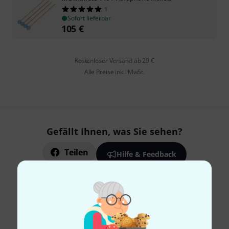
1
Sofort lieferbar
105
€
Kostenloser Versand ab 29 €
Alle Preise inkl. MwSt.
Gefällt Ihnen, was Sie sehen?
Teilen
Hilfe & Feedback