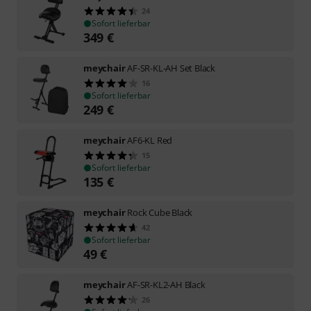
24
Sofort lieferbar
349
€
meychair
AF-SR-KL-AH Set Black
16
Sofort lieferbar
249
€
meychair
AF6-KL Red
15
Sofort lieferbar
135
€
meychair
Rock Cube Black
42
Sofort lieferbar
49
€
meychair
AF-SR-KL2-AH Black
26