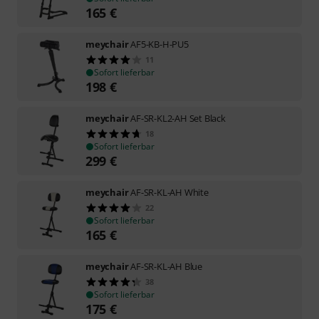
165
€
meychair
AF5-KB-H-PU5
11
Sofort lieferbar
198
€
meychair
AF-SR-KL2-AH Set Black
18
Sofort lieferbar
299
€
meychair
AF-SR-KL-AH White
22
Sofort lieferbar
165
€
meychair
AF-SR-KL-AH Blue
38
Sofort lieferbar
175
€