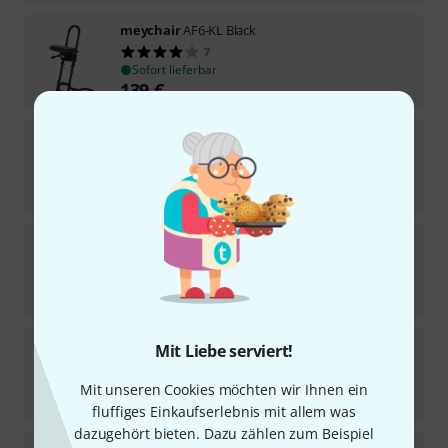
meychair
AF6-KL Black
7
Sofort lieferbar
139
€
meychair
A8-M-KL Black
26
Sofort lieferbar
129
€
meychair
AF-SR-KL-AH Red
28
Sofort lieferbar
175
€
meychair
AF-SR-KL4-AH Black
Mit Liebe serviert!
38
Sofort lieferbar
Mit unseren Cookies möchten wir Ihnen ein
195
€
fluffiges Einkaufserlebnis mit allem was
dazugehört bieten. Dazu zählen zum Beispiel
meychair
A4R-TRG-KL2/11-38 Black