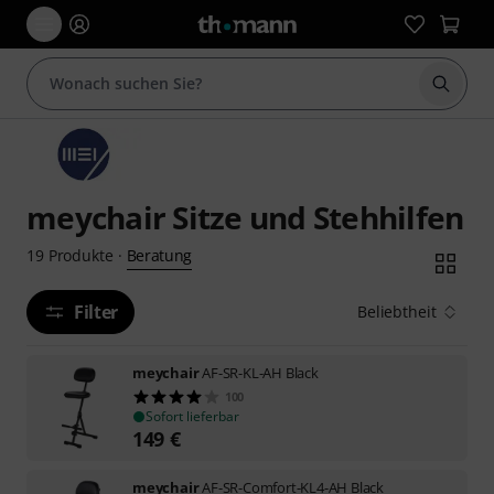
Suche 
meychair Sitze und Stehhilfen
Beratung
19
Produkte
·
Filter
Beliebtheit
meychair
AF-SR-KL-AH Black
100
Sofort lieferbar
149
€
meychair
AF-SR-Comfort-KL4-AH Black