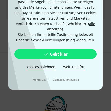
passende Angebote, personalisierte Anzeigen
8
und das Merken von Einstellungen. Wenn das für
Sofort lieferbar
Sie okay ist, stimmen Sie der Nutzung von Cookies
259
€
für Präferenzen, Statistiken und Marketing
einfach durch einen Klick auf „Geht klar“ zu (
alle
anzeigen
).
Kostenloser Versand ab 29 €
Sie können Ihre erteilte Zustimmung jederzeit
Alle Preise inkl. MwSt.
über die Cookie-Einstellungen (
hier
) widerrufen.
Geht klar
Gefällt Ihnen, was Sie sehen?
Cookies ablehnen
Weitere Infos
Teilen
Hilfe & Feedback
·
Impressum
Datenschutzhinweise