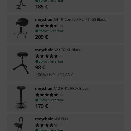
Sofort lieferbar
185
€
meychair
A4-TR-Comfort KL4/11-38 Black
29
Sofort lieferbar
209
€
meychair
A23-TG-KL Black
6
Sofort lieferbar
98
€
-50%
UVP:
196,65
€
meychair
A12-H-KL-FR5k Black
10
Sofort lieferbar
179
€
meychair
AF6-PU9
5
Sofort lieferbar