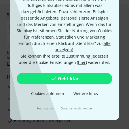
fluffiges Einkaufserlebnis mit allem was
dazugehört bieten. Dazu zählen zum Beispiel
Sicher einkaufen & bezahlen
passende Angebote, personalisierte Anzeigen
und das Merken von Einstellungen. Wenn das für
Sie okay ist, stimmen Sie der Nutzung von Cookies
für Präferenzen, Statistiken und Marketing
einfach durch einen Klick auf „Geht klar“ zu (
alle
anzeigen
).
Bezahlen Sie vertraulich und sicher per Nachnahme,
Sie können Ihre erteilte Zustimmung jederzeit
Vorkasse, PayPal, Amazon Pay,
Klarna Sofort bezahlen
,
über die Cookie-Einstellungen (
hier
) widerrufen.
Klarna Ratenzahlung
oder Kreditkarte.
Ihre Vorteile
Geht klar
3 Jahre Thomann Garantie
Cookies ablehnen
Weitere Infos
30 Tage Money-Back-Garantie
·
Reparaturservice
Impressum
Datenschutzhinweise
Beratung durch Fachexperten