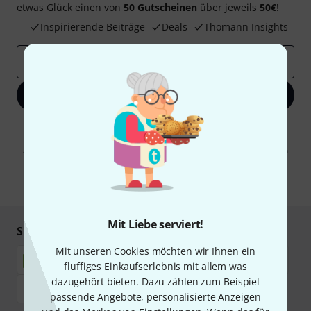
etwas Glück einen von
50 Gutscheinen
über jeweils
50€
!
Inspirierende Beiträge
Deals
Thomann Insights
E-Mail-Adresse
*
Jetzt anmelden
Mit Klick auf „Jetzt anmelden“ stimmen Sie dem Erhalt von E-Mail-
Werbung und einer Messung des E-Mail-Nutzungsverhaltens zu. Die
Abmeldung ist jederzeit möglich. Weitere Informationen finden Sie in
unseren
Datenschutzhinweisen
.
* Pflichtfeld
Mit Liebe serviert!
Sicher einkaufen & bezahlen
Mit unseren Cookies möchten wir Ihnen ein
fluffiges Einkaufserlebnis mit allem was
dazugehört bieten. Dazu zählen zum Beispiel
passende Angebote, personalisierte Anzeigen