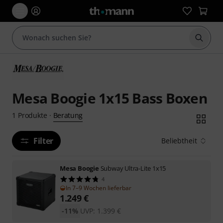
Suche 
Mesa Boogie 1x15 Bass Boxen
Beratung
1
Produkte
·
Filter
Beliebtheit
Mesa Boogie
Subway Ultra-Lite 1x15
4
In 7–9 Wochen lieferbar
1.249
€
-11%
UVP:
1.399
€