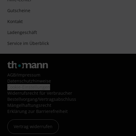
Gutscheine
Kontakt
Ladengeschäft
Service im Überblick
AGB
/
Impressum
Datenschutzhinweise
Cookie-Einstellungen
Widerrufsrecht für Verbraucher
Bestellvorgang/Vertragsabschluss
Mängelhaftungsrecht
Erklärung zur Barrierefreiheit
Vertrag widerrufen