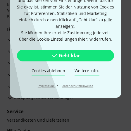
und das Merken von Einstellungen. Wenn das für
Bezahlen Sie vertraulich und sicher per Nachnahme,
Sie okay ist, stimmen Sie der Nutzung von Cookies
Vorkasse, PayPal, Amazon Pay,
Klarna Sofort bezahlen
,
für Präferenzen, Statistiken und Marketing
Klarna Ratenzahlung
oder Kreditkarte.
einfach durch einen Klick auf „Geht klar“ zu (
alle
anzeigen
).
Ihre Vorteile
Sie können Ihre erteilte Zustimmung jederzeit
3 Jahre Thomann Garantie
über die Cookie-Einstellungen (
hier
) widerrufen.
30 Tage Money-Back-Garantie
Geht klar
Reparaturservice
Cookies ablehnen
Weitere Infos
Beratung durch Fachexperten
·
Zufriedenheitsgarantie
Impressum
Datenschutzhinweise
Europas größtes Versandlager
Service
Versandkosten und Lieferzeiten
Hilfe-Center