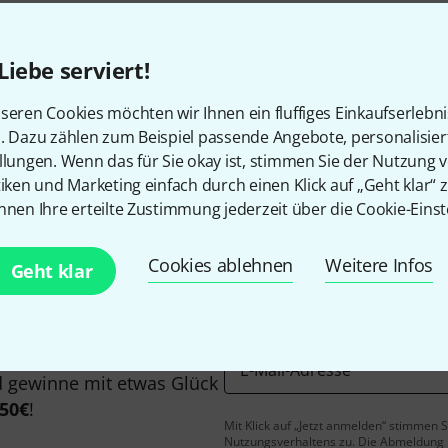
Liebe serviert!
seren Cookies möchten wir Ihnen ein fluffiges Einkaufserlebn
Gefällt Ihnen, was Sie sehen?
n. Dazu zählen zum Beispiel passende Angebote, personalisie
llungen. Wenn das für Sie okay ist, stimmen Sie der Nutzung 
tiken und Marketing einfach durch einen Klick auf „Geht klar“ z
Teilen
Hilfe & Feedback
nnen Ihre erteilte Zustimmung jederzeit über die Cookie-Einst
Cookies ablehnen
Weitere Infos
Geht klar
E-Mail-Adresse
*
 gewinne mit etwas Glück
50€
!
Mit Klick auf „Jetzt anmelden“ stimmen
Nutzungsverhaltens zu. Die Abmeldung is