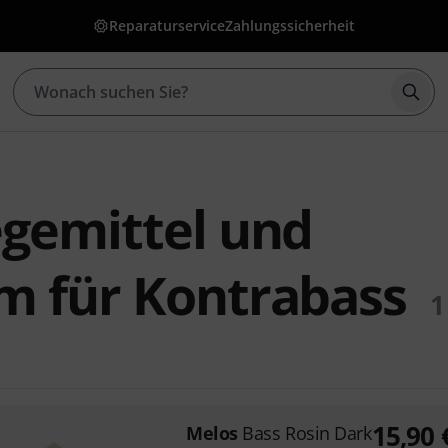
Reparaturservice
Zahlungssicherheit
Such
egemittel und
m für Kontrabass
1
15,90
Melos
Bass Rosin Dark