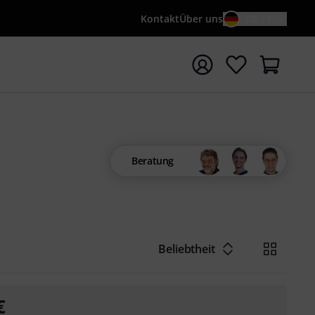
Kontakt
Über uns
DE / €
e mit Suchwort {searchTerm} starten
Beratung
Beliebtheit
€