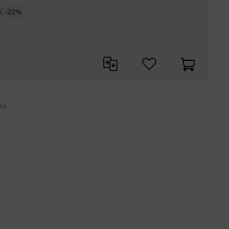
€
-22%
9 €