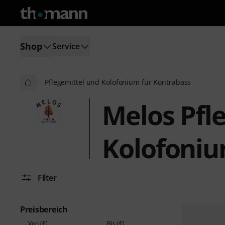
Shop
Service
Pflegemittel und Kolofonium für Kontrabass
Melos Pfl
Kolofoniu
Filter
Preisbereich
Von (€)
Bis (€)