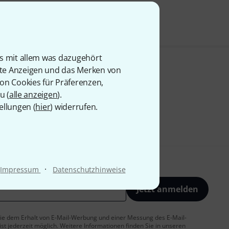
is mit allem was dazugehört
rte Anzeigen und das Merken von
von Cookies für Präferenzen,
u (
alle anzeigen
).
ellungen (
hier
) widerrufen.
·
Impressum
Datenschutzhinweise
Jetzt anmelden
 Sie dem Erhalt von E-Mail-Werbung und einer Messung des E-Mail-
t jederzeit möglich. Weitere Informationen finden Sie in unseren