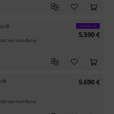
a IB
TOP-SELLER
5.590
€
statt von Ioan Bucur
5.690
€
 IB
statt von Ioan Bucur