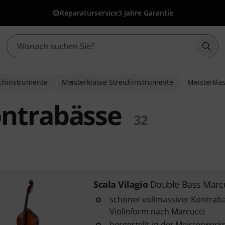
Reparaturservice
3 Jahre Garantie
Such
ichinstrumente
Meisterklasse Streichinstrumente
Meisterkla
ontrabässe
32
Scala Vilagio
Double Bass Marcu
schöner vollmassiver Kontraba
Violinform nach Marcucci
hergestellt in der Meisterwerk