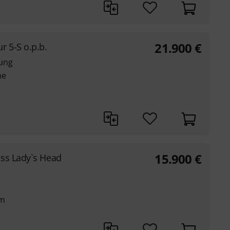
21.900
€
r 5-S o.p.b.
gung
he
15.900
€
ss Lady`s Head
rm