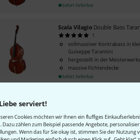
Sofort lieferbar
Scala Vilagio
Double Bass Tarant
1
vollmassiver Kontrabass in kle
Guiseppe Tarantini
hergestellt in der Meisterwerk
massive Fichtendecke
Sofort lieferbar
Scala Vilagio
Double Bass Rogeri
Liebe serviert!
mit tiefer H Saite
schöner vollmassiver Kontraba
seren Cookies möchten wir Ihnen ein fluffiges Einkaufserlebn
Giovanni Battista Rogeri
n. Dazu zählen zum Beispiel passende Angebote, personalisie
hergestellt in der Meisterwerk
llungen. Wenn das für Sie okay ist, stimmen Sie der Nutzung 
tiken und Marketing einfach durch einen Klick auf „Geht klar“ z