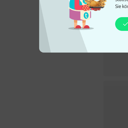
Sie kö