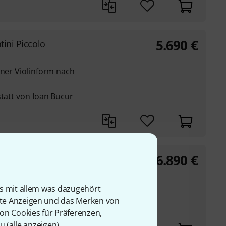
5.690
€
ini Piccolo
iner Violinform nach
statt von Ioan Bucur
6.890
€
 5-Str. IB
ss in Violinform nach
is mit allem was dazugehört
rte Anzeigen und das Merken von
statt von Ioan Bucur
von Cookies für Präferenzen,
u (
alle anzeigen
).