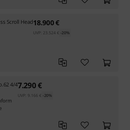
18.900
€
ss Scroll Head
UVP:
23.524
€
-20%
7.290
€
.62 4/4
UVP:
9.166
€
-20%
nform
e