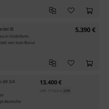
5.390
€
rdel IB
ss in Violinform
statt von Ioan Bucur
13.400
€
.69 3/4
UVP:
17.422
€
-23%
rm
ge deutsche