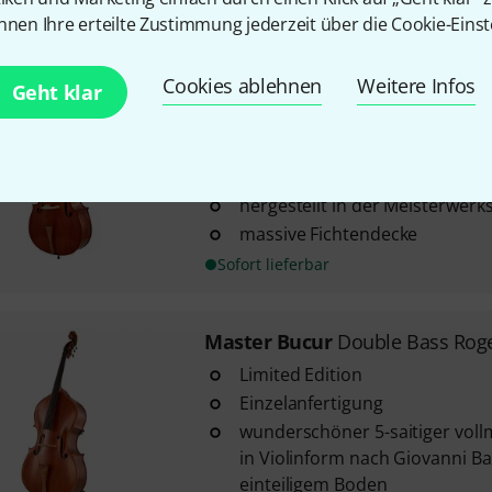
Sofort lieferbar
nnen Ihre erteilte Zustimmung jederzeit über die Cookie-Einst
Cookies ablehnen
Weitere Infos
Scala Vilagio
Double Bass Frenc
Geht klar
1
vollmassiver Kontrabass in sch
nach französischem Vorbild
hergestellt in der Meisterwerk
massive Fichtendecke
Sofort lieferbar
Master Bucur
Double Bass Roger
Limited Edition
Einzelanfertigung
wunderschöner 5-saitiger voll
in Violinform nach Giovanni Ba
einteiligem Boden