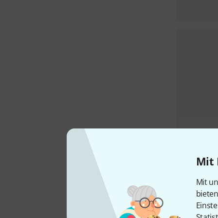
Mit 
Mit un
biete
Einste
Statis