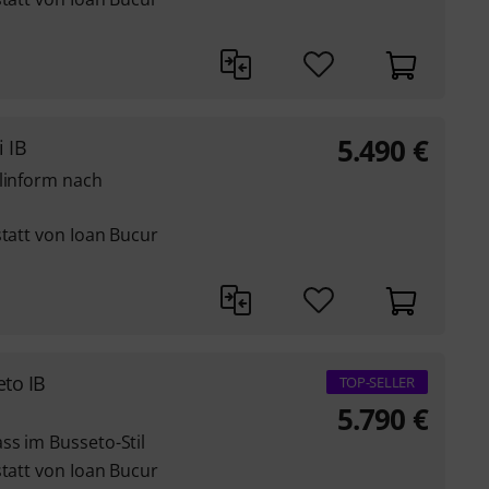
5.490
€
 IB
olinform nach
statt von Ioan Bucur
to IB
TOP-SELLER
5.790
€
ss im Busseto-Stil
statt von Ioan Bucur