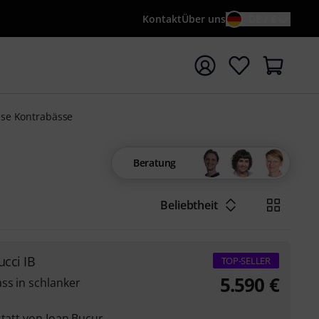
Kontakt
Über uns
DE / €
e mit Suchwort {searchTerm} starten
sse Kontrabässe
Beratung
Beliebtheit
cci IB
TOP-SELLER
5.590
€
ss in schlanker
statt von Ioan Bucur