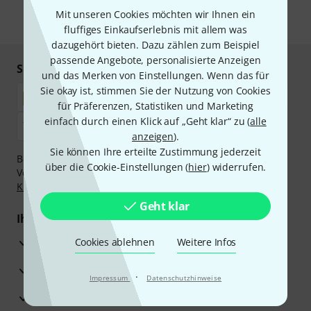
Mit unseren Cookies möchten wir Ihnen ein
* Pflichtfeld
fluffiges Einkaufserlebnis mit allem was
dazugehört bieten. Dazu zählen zum Beispiel
passende Angebote, personalisierte Anzeigen
Sicher einkaufen & bezahlen
und das Merken von Einstellungen. Wenn das für
Sie okay ist, stimmen Sie der Nutzung von Cookies
für Präferenzen, Statistiken und Marketing
einfach durch einen Klick auf „Geht klar“ zu (
alle
anzeigen
).
Sie können Ihre erteilte Zustimmung jederzeit
Bezahlen Sie vertraulich und sicher per Nachnahme,
über die Cookie-Einstellungen (
hier
) widerrufen.
Vorkasse, PayPal, Amazon Pay,
Klarna Sofort bezahlen
,
Klarna Ratenzahlung
oder Kreditkarte.
Geht klar
Ihre Vorteile
3 Jahre Thomann Garantie
Cookies ablehnen
Weitere Infos
30 Tage Money-Back-Garantie
·
Impressum
Datenschutzhinweise
Reparaturservice