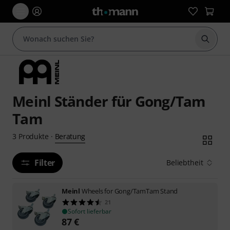
Suche 
Meinl Ständer für Gong/Tam
Tam
Beratung
3
Produkte
·
Filter
Beliebtheit
Meinl
Wheels for Gong/TamTam Stand
21
Sofort lieferbar
87
€