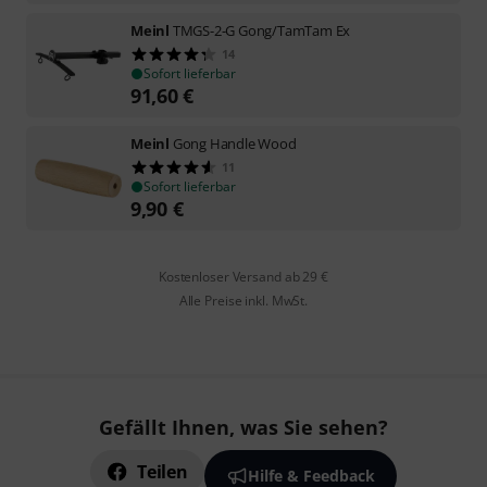
Meinl
TMGS-2-G Gong/TamTam Ex
14
Sofort lieferbar
91,60
€
Meinl
Gong Handle Wood
11
Sofort lieferbar
9,90
€
Kostenloser Versand ab 29 €
Alle Preise inkl. MwSt.
Gefällt Ihnen, was Sie sehen?
Teilen
Hilfe & Feedback