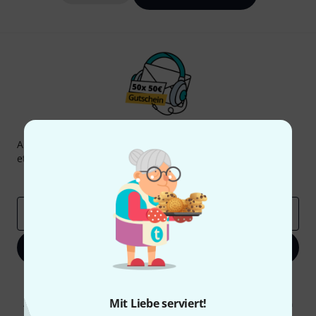
Thomann Newsletter
Abonniere den Thomann Newsletter und gewinne mit
etwas Glück einen von
50 Gutscheinen
über jeweils
50€
!
Inspirierende Beiträge
Deals
Thomann Insights
E-Mail-Adresse
*
Jetzt anmelden
Mit Klick auf „Jetzt anmelden“ stimmen Sie dem Erhalt von E-Mail-
Werbung und einer Messung des E-Mail-Nutzungsverhaltens zu. Die
Mit Liebe serviert!
Abmeldung ist jederzeit möglich. Weitere Informationen finden Sie in
unseren
Datenschutzhinweisen
.